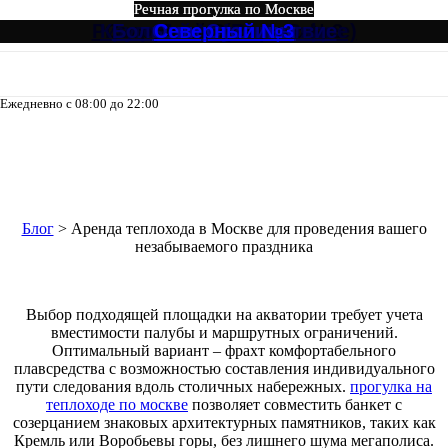
Речная прогулка по Москве
Речная прогулка по Москве
Речная прогулка по Москве
Речная прогулка по Москве
Речная прогулка по Москве
Речная прогулка по Москве
Ривер Палас (River Palace)
Круговой №4 от Зарядье
Северный Экспресс №3
Большое путешествие
Огни Столицы
Северный №3
Ежедневно с 08:00 до 22:00
8-495-133-04-98
Аренда теплохода в Москве для
проведения вашего
незабываемого праздника
Блог
>
Аренда теплохода в Москве для проведения вашего
незабываемого праздника
Выбор подходящей площадки на акватории требует учета
вместимости палубы и маршрутных ограничений.
Оптимальный вариант – фрахт комфортабельного
плавсредства с возможностью составления индивидуального
пути следования вдоль столичных набережных.
прогулка на
теплоходе по москве
позволяет совместить банкет с
созерцанием знаковых архитектурных памятников, таких как
Кремль или Воробьевы горы, без лишнего шума мегаполиса.