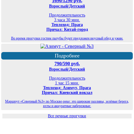
1690/1290 руб.
Взрослый/Детский
Продолжительность
3 часа 30 мин.
Теплоход: Прага
Причал: Китай-город
Во время прогулки гостям палубы будет предложен вкусный обед и ужин.
Подробнее
790/590 руб.
Взрослый/Детский
Продолжительность
1 час 15 мин.
Теплоход: Азимут, Прага
Причал: Киевский вокзал
Маршрут «Северный №3» по Москве-реке: это широкие разливы, зелёные берега,
яхты и аккуратные набережные.
Все речные прогулки
©
Планета экскурсий Москва
2026