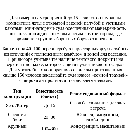
Для камерных мероприятий до 15 человек оптимальны
компактные яхты с открытой верхней палубой и уютными
каютами. Миниатюрные суда обеспечивают маневренность,
позволяя проходить по малым рекам внутри города, где
движение крупногабаритных бортов запрещено.
Банкеты на 40–100 персон требуют просторных двухпалубных
конструкций с полноценным камбузом и зоной для рассадки.
При выборе учитывайте наличие тентового покрытия на
верхней площадке, которое защитит участников от осадков.
Для масштабных корпоративов с числом приглашенных
свыше 150 человек заказывайте суда класса «речной трамвай»
с широкими пролетами и отдельными залами.
Тип
Вместимость
Рекомендованный формат
конструкции
(банкет)
Свадьба, свидание, деловая
Яхта/Катер
До 15
встреча
Средний
Юбилей, выпускной,
20–80
борт
тимбилдинг
Крупный
Конференция, масштабный
100–300