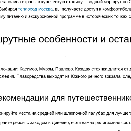
егаполиса страны в купеческую столицу – водный маршрут по О
. Выбирая
теплоход москва
, вы получаете доступ к комфортабе
му питанию и экскурсионной программе в исторических точках 
рутные особенности и оста
локации: Касимов, Муром, Павлово. Каждая стоянка длится от 
ледия. Плавсредства выходят из Южного речного вокзала, след
екомендации для путешественник
онируйте места на средней или шлюпочной палубах для лучшего
райте рейсы с заходом в Дивеево, если важна религиозная сос