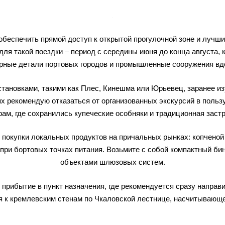
беспечить прямой доступ к открытой прогулочной зоне и лучши
ля такой поездки – период с середины июня до конца августа, 
рные детали портовых городов и промышленные сооружения вд
тановками, такими как Плес, Кинешма или Юрьевец, заранее изу
ях рекомендую отказаться от организованных экскурсий в польз
рам, где сохранились купеческие особняки и традиционная застр
 покупки локальных продуктов на причальных рынках: копчено
 при бортовых точках питания. Возьмите с собой компактный би
объектами шлюзовых систем.
прибытие в пункт назначения, где рекомендуется сразу направи
ся к кремлевским стенам по Чкаловской лестнице, насчитывающе