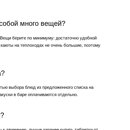
 собой много вещей?
. Вещи берите по минимуму: достаточно удобной
 каюты на теплоходах не очень большие, поэтому
а?
стью выбора блюд из предложенного списка на
закуски в баре оплачиваются отдельно.
е?
ы к движению, лучше заранее купить таблетки от