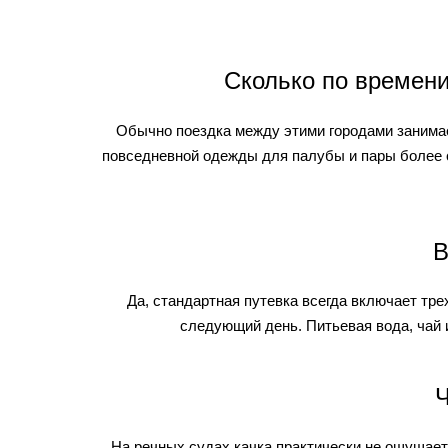
Сколько по времени
Обычно поездка между этими городами занимает
повседневной одежды для палубы и пары более с
В
Да, стандартная путевка всегда включает тр
следующий день. Питьевая вода, чай и
Ч
На речных судах качка практически не ощущаетс