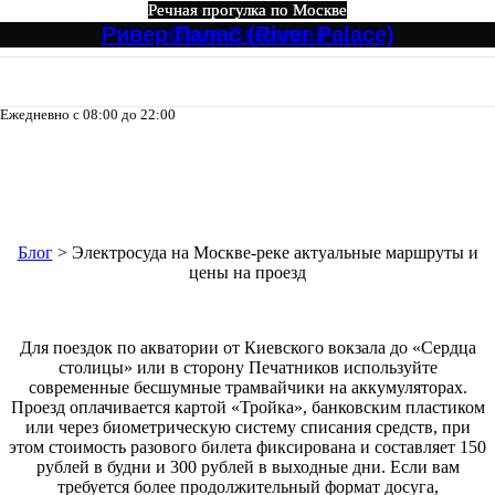
Речная прогулка по Москве
Речная прогулка по Москве
Речная прогулка по Москве
Речная прогулка по Москве
Речная прогулка по Москве
Речная прогулка по Москве
Ривер Палас (River Palace)
Северный Экспресс №3
Музыкальный экспресс
Большое путешествие
Огни Столицы
Северный №3
Ежедневно с 08:00 до 22:00
8-495-133-04-98
Электросуда на Москве-реке
актуальные маршруты и цены на
проезд
Блог
>
Электросуда на Москве-реке актуальные маршруты и
цены на проезд
Для поездок по акватории от Киевского вокзала до «Сердца
столицы» или в сторону Печатников используйте
современные бесшумные трамвайчики на аккумуляторах.
Проезд оплачивается картой «Тройка», банковским пластиком
или через биометрическую систему списания средств, при
этом стоимость разового билета фиксирована и составляет 150
рублей в будни и 300 рублей в выходные дни. Если вам
требуется более продолжительный формат досуга,