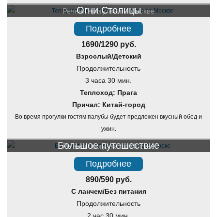
Огни Столицы
Речная прогулка по Москве
Подробнее
1690/1290 руб.
Взрослый/Детский
Продолжительность
3 часа 30 мин.
Теплоход: Прага
Причал: Китай-город
Во время прогулки гостям палубы будет предложен вкусный обед и
ужин.
Большое путешествие
Речная прогулка по Москве
Подробнее
890/590 руб.
С ланчем/Без питания
Продолжительность
2 час 30 мин.