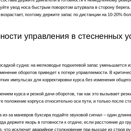
уйте увод носа быстрым поворотом штурвала в сторону берега. 
 возрастает, поэтому держите запас по дистанции на 10-20% бо
ности управления в стесненных у
осадкой судна: на мелководье подкилевой запас уменьшается и
изменение оборотов приведет к потере управляемости. В критич
отких импульсах для корректировки курса без изменения общего
ением курса и резкой дачи оборотов, так как это вызывает резк
е положение корпуса относительно оси пути, и только после ст
 из-за маневров буксира подайте звуковой сигнал – один длин
да держите якорь в готовности к отдаче, если расстояние до г
, что исключит аварийное столкновение при выходе из строя ру