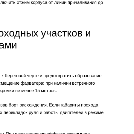
ключить отжим корпуса от линии причаливания до
оходных участков и
жами
к береговой черте и предотвратить образование
смещение фарватера: при наличии встречного
кромки не менее 15 метров.
овав борт расхождения. Если габариты прохода
ых перекладок руля и работы двигателей в режиме
су. При возникновении эффекта «взаимного