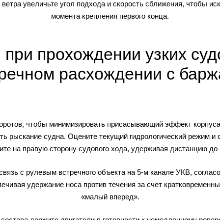
 ветра увеличьте угол подхода и скорость сближения, чтобы ис
момента крепления первого конца.
 при прохождении узких суд
речном расхождении с бар
оротов, чтобы минимизировать присасывающий эффект корпуса 
ть рыскание судна. Оцените текущий гидрологический режим и 
ите на правую сторону судового хода, удерживая дистанцию до 
вязь с рулевым встречного объекта на 5-м канале УКВ, соглас
печивая удержание носа против течения за счет кратковременн
«малый вперед».
 состава держите двигатели в готовности к немедленному ревер