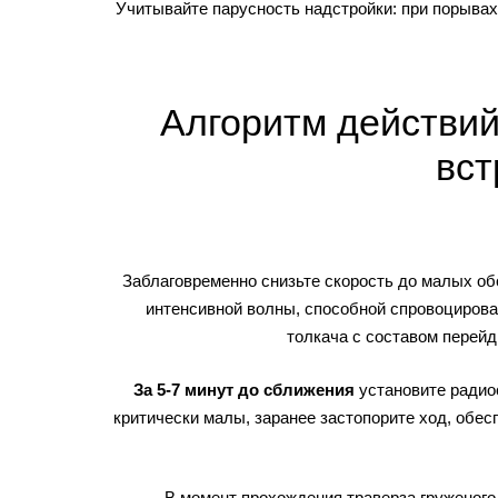
Учитывайте парусность надстройки: при порывах
Алгоритм действий
вст
Заблаговременно снизьте скорость до малых об
интенсивной волны, способной спровоцирова
толкача с составом перейд
За 5-7 минут до сближения
установите радиос
критически малы, заранее застопорите ход, обес
В момент прохождения траверза груженого