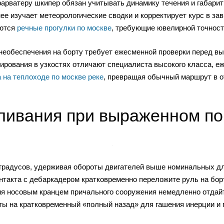
арватеру шкипер обязан учитывать динамику течения и габарит
ее изучает метеорологические сводки и корректирует курс в зав
уются
речные прогулки по москве
, требующие ювелирной точност
необеспечения на борту требует ежесменной проверки перед вы
ирования в узкостях отличают специалиста высокого класса, е
а на теплоходе по москве реке
, превращая обычный маршрут в 
ливания при выраженном по
 градусов, удерживая обороты двигателей выше номинальных д
онтакта с дебаркадером кратковременно переложите руль на бор
ния носовым кранцем причального сооружения немедленно отдай
ты на кратковременный «полный назад» для гашения инерции и 