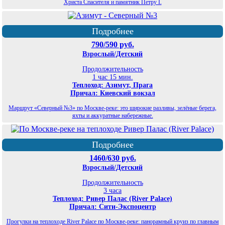
Христа Спасителя и памятник Петру I.
Подробнее
790/590 руб.
Взрослый/Детский
Продолжительность
1 час 15 мин.
Теплоход: Азимут, Прага
Причал: Киевский вокзал
Маршрут «Северный №3» по Москве-реке: это широкие разливы, зелёные берега,
яхты и аккуратные набережные.
Подробнее
1460/630 руб.
Взрослый/Детский
Продолжительность
3 часа
Теплоход: Ривер Палас (River Palace)
Причал: Сити-Экспоцентр
Прогулки на теплоходе River Palace по Москве-реке: панорамный круиз по главным