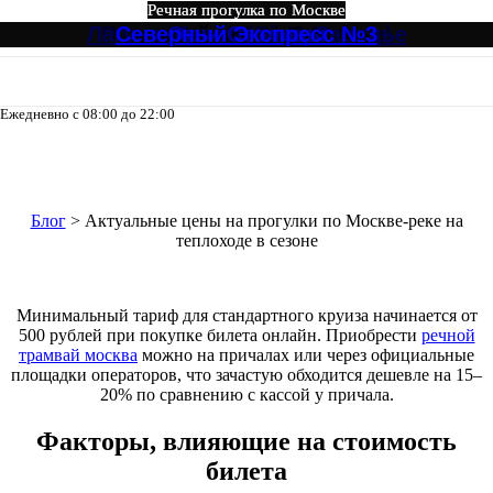
Речная прогулка по Москве
Речная прогулка по Москве
Речная прогулка по Москве
Речная прогулка по Москве
Речная прогулка по Москве
Речная прогулка по Москве
Лагуна, Кристалл от Зарядье
Ривер Палас (River Palace)
Круговой №4 от Зарядье
Северный Экспресс №3
Огни Столицы
Северный №3
Ежедневно с 08:00 до 22:00
8-495-133-04-98
Актуальные цены на прогулки по
Москве-реке на теплоходе в сезоне
Блог
>
Актуальные цены на прогулки по Москве-реке на
теплоходе в сезоне
Минимальный тариф для стандартного круиза начинается от
500 рублей при покупке билета онлайн. Приобрести
речной
трамвай москва
можно на причалах или через официальные
площадки операторов, что зачастую обходится дешевле на 15–
20% по сравнению с кассой у причала.
Факторы, влияющие на стоимость
билета