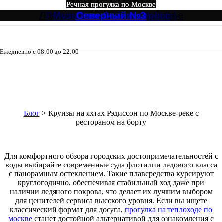
Речная прогулка по Москве
Речная прогулка по Москве
Речная прогулка по Москве
Речная прогулка по Москве
Речная прогулка по Москве
Речная прогулка по Москве
Лагуна, Кристалл от Зарядье
Ривер Палас (River Palace)
Северный Экспресс №3
Музыкальный экспресс
Огни Столицы
Северный №3
Ежедневно с 08:00 до 22:00
8-495-133-04-98
Круизы на яхтах Рэдиссон по
Москве-реке с рестораном на
борту
Блог
>
Круизы на яхтах Рэдиссон по Москве-реке с
рестораном на борту
Для комфортного обзора городских достопримечательностей с
воды выбирайте современные суда флотилии ледового класса
с панорамным остеклением. Такие плавсредства курсируют
круглогодично, обеспечивая стабильный ход даже при
наличии ледяного покрова, что делает их лучшим выбором
для ценителей сервиса высокого уровня. Если вы ищете
классический формат для досуга,
прогулка на теплоходе по
москве
станет достойной альтернативой для ознакомления с