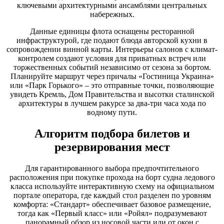
ключевыми архитектурными ансамблями центральных
набережных.
Данные единицы флота оснащены ресторанной
инфраструктурой, где подают блюда авторской кухни в
сопровождении винной карты. Интерьеры салонов с климат-
контролем создают условия для приватных встреч или
торжественных событий независимо от сезона за бортом.
Планируйте маршрут через причалы «Гостиница Украина»
или «Парк Горького» – это отправные точки, позволяющие
увидеть Кремль, Дом Правительства и высотки сталинской
архитектуры в лучшем ракурсе за два-три часа хода по
водному пути.
Алгоритм подбора билетов и
резервирования мест
Для гарантированного выбора предпочтительного
расположения при покупке прохода на борт судна ледового
класса используйте интерактивную схему на официальном
портале оператора, где каждый стол разделен по уровням
комфорта: «Стандарт» обеспечивает базовое размещение,
тогда как «Первый класс» или «Ройял» подразумевают
панорамный обзор из носовой части или от окон с