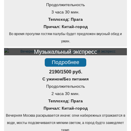
Продолжительность
3 часа 30 мин.
Теплоход: Прага
Причал: Китай-город
Во время прогулки гостям палубы будет предложен вкусный обед и
ужин.
Музыкальный экспресс
Речная прогулка по Москве
Подробнее
2190/1500 руб.
С ужином/Без питания
Продолжительность
2 часа 30 мин.
Теплоход: Прага
Причал: Китай-город
Вечерняя Москва раскрывается иначе: огни набережных отражаются в
воде, мосты подсвечиваются мягким светом, а город будто замедляет
темп.