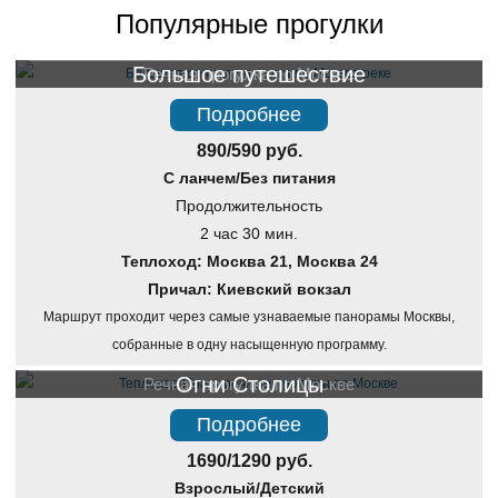
Популярные прогулки
Большое путешествие
Речная прогулка по Москве
Подробнее
890/590 руб.
С ланчем/Без питания
Продолжительность
2 час 30 мин.
Теплоход: Москва 21, Москва 24
Причал: Киевский вокзал
Маршрут проходит через самые узнаваемые панорамы Москвы,
собранные в одну насыщенную программу.
Огни Столицы
Речная прогулка по Москве
Подробнее
1690/1290 руб.
Взрослый/Детский