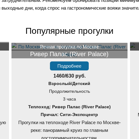
я затруднительным.
Рекомендуем
бронировать позиции минимум 
 выходные дни, когда спрос на гастрономические вояжи значите
Популярные прогулки
Речная прогулка по Москве
Ривер Палас (River Palace)
Подробнее
1460/630 руб.
Взрослый/Детский
Продолжительность
3 часа
Теплоход: Ривер Палас (River Palace)
Причал: Сити-Экспоцентр
ную
Прогулки на теплоходе River Palace по Москве-
реке: панорамный круиз по главным
достопримечательностям.