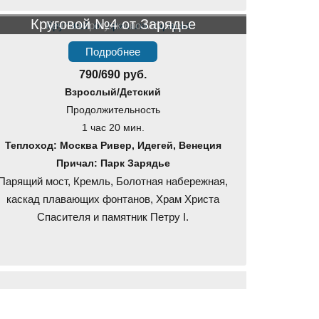
Круговой №4 от Зарядье
Речная прогулка по Москве
Подробнее
790/690 руб.
Взрослый/Детский
Продолжительность
1 час 20 мин.
Теплоход: Москва Ривер, Идегей, Венеция
Причал: Парк Зарядье
Парящий мост, Кремль, Болотная набережная,
каскад плавающих фонтанов, Храм Христа
Спасителя и памятник Петру I.