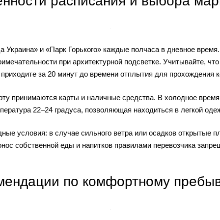
нности расписания и выбора ма
а Украина» и «Парк Горького» каждые полчаса в дневное время
имечательности при архитектурной подсветке. Учитывайте, что
 приходите за 20 минут до времени отплытия для прохождения к
рту принимаются карты и наличные средства. В холодное врем
пература 22–24 градуса, позволяющая находиться в легкой оде
ные условия: в случае сильного ветра или осадков открытые п
нос собственной еды и напитков правилами перевозчика запре
мендации по комфортному пребы