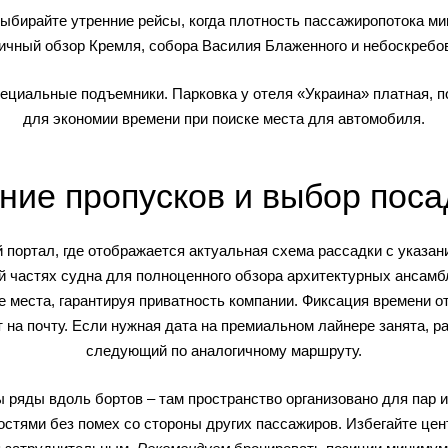
выбирайте утренние рейсы, когда плотность пассажиропотока ми
личный обзор Кремля, собора Василия Блаженного и небоскребов
циальные подъемники. Парковка у отеля «Украина» платная, 
для экономии времени при поиске места для автомобиля.
ние пропусков и выбор поса
портал, где отображается актуальная схема рассадки с указа
й частях судна для полноценного обзора архитектурных ансамбл
 места, гарантируя приватность компании. Фиксация времени о
 на почту. Если нужная дата на премиальном лайнере занята, 
следующий по аналогичному маршруту.
 ряды вдоль бортов – там пространство организовано для пар 
тями без помех со стороны других пассажиров. Избегайте цент