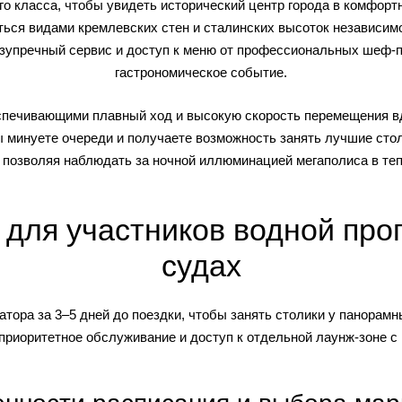
о класса, чтобы увидеть исторический центр города в комфортн
ся видами кремлевских стен и сталинских высоток независимо
зупречный сервис и доступ к меню от профессиональных шеф-
гастрономическое событие.
печивающими плавный ход и высокую скорость перемещения вд
ы минуете очереди и получаете возможность занять лучшие стол
 позволяя наблюдать за ночной иллюминацией мегаполиса в теп
 для участников водной про
судах
тора за 3–5 дней до поездки, чтобы занять столики у панорамн
 приоритетное обслуживание и доступ к отдельной лаунж-зоне 