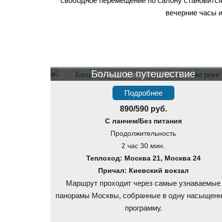
свободное перемещение по салону становитс
вечерние часы и
Большое путешествие
Речная прогулка по Москве
Подробнее
890/590 руб.
С ланчем/Без питания
Продолжительность
2 час 30 мин.
Теплоход: Москва 21, Москва 24
Причал: Киевский вокзал
Маршрут проходит через самые узнаваемые
панорамы Москвы, собранные в одну насыщен
программу.