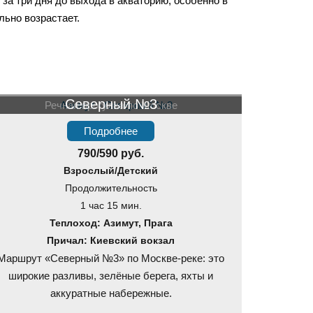
за три дня до выхода в акваторию, особенно в
льно возрастает.
Северный №3
Речная прогулка по Москве
Подробнее
790/590 руб.
Взрослый/Детский
Продолжительность
1 час 15 мин.
Теплоход: Азимут, Прага
Причал: Киевский вокзал
Маршрут «Северный №3» по Москве-реке: это
широкие разливы, зелёные берега, яхты и
аккуратные набережные.