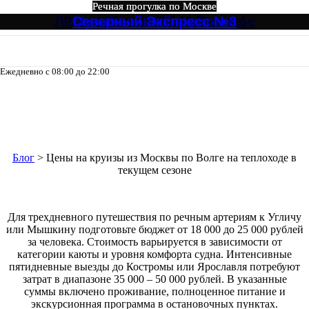
Речная прогулка по Москве
Речная прогулка по Москве
Речная прогулка по Москве
Речная прогулка по Москве
Речная прогулка по Москве
Речная прогулка по Москве
Лагуна, Кристалл от Зарядье
Ривер Палас (River Palace)
Северный Экспресс №3
Музыкальный экспресс
Огни Столицы
Северный №3
Ежедневно с 08:00 до 22:00
8-495-133-04-98
Цены на круизы из Москвы по
Волге на теплоходе в текущем
сезоне
Блог
>
Цены на круизы из Москвы по Волге на теплоходе в
текущем сезоне
Для трехдневного путешествия по речным артериям к Угличу
или Мышкину подготовьте бюджет от 18 000 до 25 000 рублей
за человека. Стоимость варьируется в зависимости от
категории каюты и уровня комфорта судна. Интенсивные
пятидневные выезды до Костромы или Ярославля потребуют
затрат в диапазоне 35 000 – 50 000 рублей. В указанные
суммы включено проживание, полноценное питание и
экскурсионная программа в остановочных пунктах.