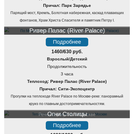
Причал: Парк Зарядье
Парящий мост, Кремль, Болотная набережная, каскад плавающих
фонтанов, Храм Христа Спасителя и памятник Петру I.
Ривер Палас (River Palace)
Речная прогулка по Москве
Подробнее
1460/630 руб.
Взрослый/Детский
Продолжительность
3 часа
Теплоход: Ривер Палас (River Palace)
Причал: Сити-Экспоцентр
Прогулки на теплоходе River Palace по Москве-реке: панорамный
круиз по главным достопримечательностям.
Огни Столицы
Речная прогулка по Москве
Подробнее