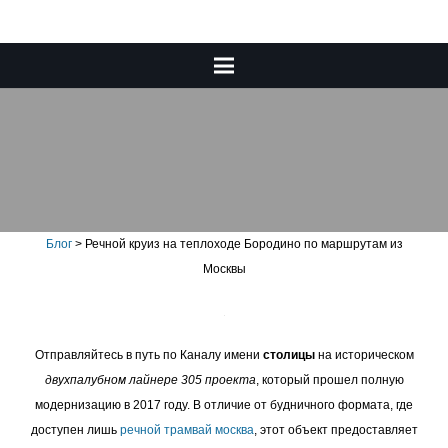
Речной круиз на теплоходе
Бородино по маршрутам из
Москвы
Блог
>
Речной круиз на теплоходе Бородино по маршрутам из
Москвы
Отправляйтесь в путь по Каналу имени
столицы
на историческом
двухпалубном лайнере 305 проекта
, который прошел полную
модернизацию в 2017 году. В отличие от будничного формата, где
доступен лишь
речной трамвай москва
, этот объект предоставляет