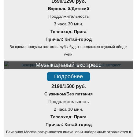
1690/1290 руб.
Взрослый/Детский
Продолжительность
3 часа 30 мин.
Теплоход: Прага
Причал: Китай-город
Во время прогулки гостям палубы будет предложен вкусный обед и
ужин.
Музыкальный экспресс
Речная прогулка по Москве
Подробнее
2190/1500 руб.
С ужином/Без питания
Продолжительность
2 часа 30 мин.
Теплоход: Прага
Причал: Китай-город
Вечерняя Москва раскрывается иначе: огни набережных отражаются в