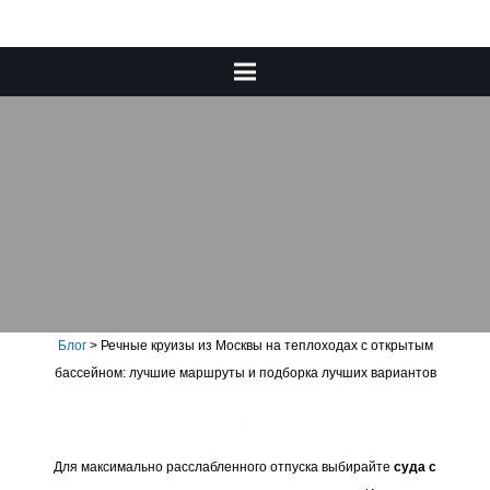
Речные круизы из Москвы на
теплоходах с открытым
бассейном: лучшие
маршруты и подборка
лучших вариантов
Блог
>
Речные круизы из Москвы на теплоходах с открытым
бассейном: лучшие маршруты и подборка лучших вариантов
Для максимально расслабленного отпуска выбирайте
суда с