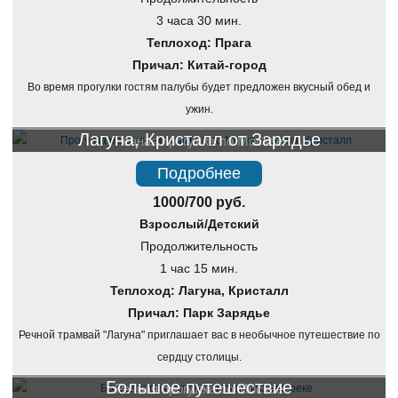
3 часа 30 мин.
Теплоход: Прага
Причал: Китай-город
Во время прогулки гостям палубы будет предложен вкусный обед и
ужин.
Лагуна, Кристалл от Зарядье
Речная прогулка по Москве
Подробнее
1000/700 руб.
Взрослый/Детский
Продолжительность
1 час 15 мин.
Теплоход: Лагуна, Кристалл
Причал: Парк Зарядье
Речной трамвай "Лагуна" приглашает вас в необычное путешествие по
сердцу столицы.
Большое путешествие
Речная прогулка по Москве