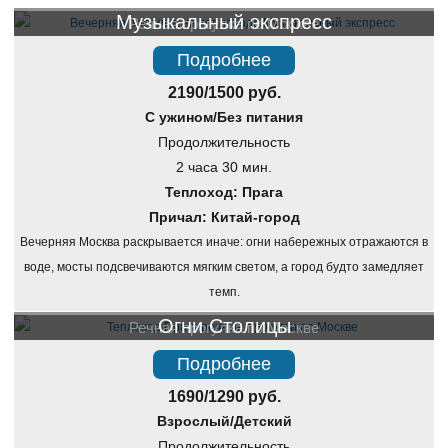
Музыкальный экспресс
Речная прогулка по Москве
Подробнее
2190/1500 руб.
С ужином/Без питания
Продолжительность
2 часа 30 мин.
Теплоход: Прага
Причал: Китай-город
Вечерняя Москва раскрывается иначе: огни набережных отражаются в
воде, мосты подсвечиваются мягким светом, а город будто замедляет
темп.
Огни Столицы
Речная прогулка по Москве
Подробнее
1690/1290 руб.
Взрослый/Детский
Продолжительность