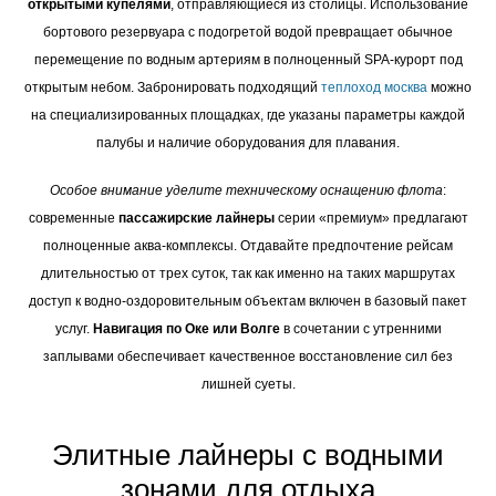
открытыми купелями
, отправляющиеся из столицы. Использование
бортового резервуара с подогретой водой превращает обычное
перемещение по водным артериям в полноценный SPA-курорт под
открытым небом. Забронировать подходящий
теплоход москва
можно
на специализированных площадках, где указаны параметры каждой
палубы и наличие оборудования для плавания.
Особое внимание уделите техническому оснащению флота
:
современные
пассажирские лайнеры
серии «премиум» предлагают
полноценные аква-комплексы. Отдавайте предпочтение рейсам
длительностью от трех суток, так как именно на таких маршрутах
доступ к водно-оздоровительным объектам включен в базовый пакет
услуг.
Навигация по Оке или Волге
в сочетании с утренними
заплывами обеспечивает качественное восстановление сил без
лишней суеты.
Элитные лайнеры с водными
зонами для отдыха