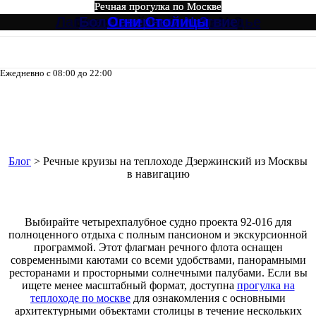
Речная прогулка по Москве
Речная прогулка по Москве
Речная прогулка по Москве
Речная прогулка по Москве
Речная прогулка по Москве
Речная прогулка по Москве
Лагуна, Кристалл от Зарядье
Северный Экспресс №3
Музыкальный экспресс
Большое путешествие
Огни Столицы
Северный №3
Ежедневно с 08:00 до 22:00
8-495-133-04-98
Речные круизы на теплоходе
Дзержинский из Москвы в
навигацию
Блог
>
Речные круизы на теплоходе Дзержинский из Москвы
в навигацию
Выбирайте четырехпалубное судно проекта 92-016 для
полноценного отдыха с полным пансионом и экскурсионной
программой. Этот флагман речного флота оснащен
современными каютами со всеми удобствами, панорамными
ресторанами и просторными солнечными палубами. Если вы
ищете менее масштабный формат, доступна
прогулка на
теплоходе по москве
для ознакомления с основными
архитектурными объектами столицы в течение нескольких