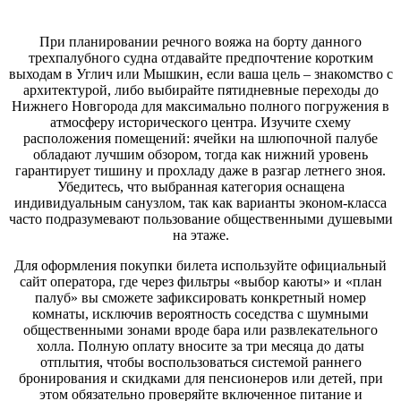
При планировании речного вояжа на борту данного
трехпалубного судна отдавайте предпочтение коротким
выходам в Углич или Мышкин, если ваша цель – знакомство с
архитектурой, либо выбирайте пятидневные переходы до
Нижнего Новгорода для максимально полного погружения в
атмосферу исторического центра. Изучите схему
расположения помещений: ячейки на шлюпочной палубе
обладают лучшим обзором, тогда как нижний уровень
гарантирует тишину и прохладу даже в разгар летнего зноя.
Убедитесь, что выбранная категория оснащена
индивидуальным санузлом, так как варианты эконом-класса
часто подразумевают пользование общественными душевыми
на этаже.
Для оформления покупки билета используйте официальный
сайт оператора, где через фильтры «выбор каюты» и «план
палуб» вы сможете зафиксировать конкретный номер
комнаты, исключив вероятность соседства с шумными
общественными зонами вроде бара или развлекательного
холла. Полную оплату вносите за три месяца до даты
отплытия, чтобы воспользоваться системой раннего
бронирования и скидками для пенсионеров или детей, при
этом обязательно проверяйте включенное питание и