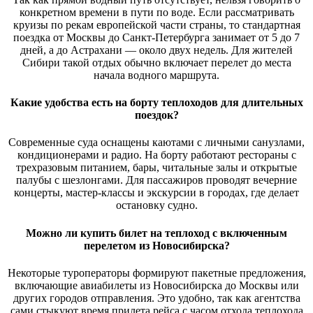
конкретном времени в пути по воде. Если рассматривать
круизы по рекам европейской части страны, то стандартная
поездка от Москвы до Санкт-Петербурга занимает от 5 до 7
дней, а до Астрахани — около двух недель. Для жителей
Сибири такой отдых обычно включает перелет до места
начала водного маршрута.
Какие удобства есть на борту теплоходов для длительных
поездок?
Современные суда оснащены каютами с личными санузлами,
кондиционерами и радио. На борту работают рестораны с
трехразовым питанием, бары, читальные залы и открытые
палубы с шезлонгами. Для пассажиров проводят вечерние
концерты, мастер-классы и экскурсии в городах, где делает
остановку судно.
Можно ли купить билет на теплоход с включенным
перелетом из Новосибирска?
Некоторые туроператоры формируют пакетные предложения,
включающие авиабилеты из Новосибирска до Москвы или
других городов отправления. Это удобно, так как агентства
сами стыкуют время прилета рейса с часом отхода теплохода