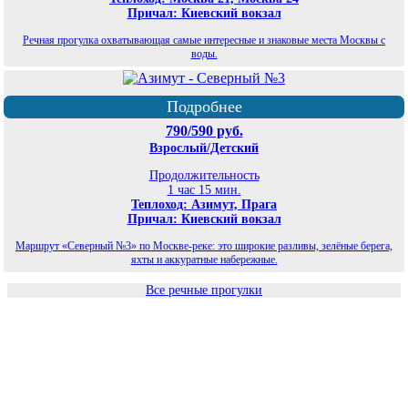
Причал: Киевский вокзал
Речная прогулка охватывающая самые интересные и знаковые места Москвы с
воды.
Подробнее
790/590 руб.
Взрослый/Детский
Продолжительность
1 час 15 мин.
Теплоход: Азимут, Прага
Причал: Киевский вокзал
Маршрут «Северный №3» по Москве-реке: это широкие разливы, зелёные берега,
яхты и аккуратные набережные.
Все речные прогулки
©
Планета экскурсий Москва
2026
Карта сайта