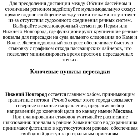
Для преодоления дистанции между Обским бассейном и
столичным регионом задействуйте мультимодальную схему:
прямое водное сообщение между этими точками отсутствует
из-за отсутствия судоходного соединения речных систем.
Выбирайте железнодорожный сегмент до Перми или
Нижнего Новгорода, где функционируют крупнейшие речные
вокзалы для пересадки на суда дальнего следования по Каме и
Волге. Железнодорожный экспресс обеспечивает быструю
стыковку с графиком отхода пассажирских лайнеров, что
позволяет минимизировать время простоя в пересадочных
точках.
Ключевые пункты пересадки
Нижний Новгород
остается главным хабом, принимающим
транзитные потоки.
Речной вокзал
этого города связывает
северные и южные направления, предлагая выбор
направлений до конечной цели по каналу имени
Москвы
.
При планировании стыковок учитывайте расписание
шлюзования: причалы в районе Химкинского водохранилища
принимают флотилию в круглосуточном режиме, обеспечивая
свободный доступ к центральным пристаням.