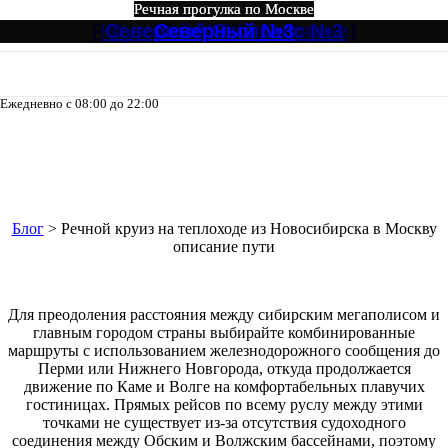
Речная прогулка по Москве
Речная прогулка по Москве
Речная прогулка по Москве
Речная прогулка по Москве
Речная прогулка по Москве
Речная прогулка по Москве
Ривер Палас (River Palace)
Круговой №4 от Зарядье
Северный Экспресс №3
Музыкальный экспресс
Огни Столицы
Северный №3
Ежедневно с 08:00 до 22:00
8-495-133-04-98
Речной круиз на теплоходе из
Новосибирска в Москву описание
пути
Блог
>
Речной круиз на теплоходе из Новосибирска в Москву
описание пути
Для преодоления расстояния между сибирским мегаполисом и
главным городом страны выбирайте комбинированные
маршруты с использованием железнодорожного сообщения до
Перми или Нижнего Новгорода, откуда продолжается
движение по Каме и Волге на комфортабельных плавучих
гостиницах. Прямых рейсов по всему руслу между этими
точками не существует из-за отсутствия судоходного
соединения между Обским и Волжским бассейнами, поэтому