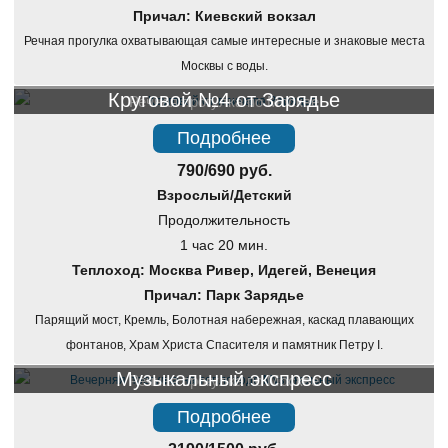
Причал: Киевский вокзал
Речная прогулка охватывающая самые интересные и знаковые места
Москвы с воды.
Круговой №4 от Зарядье
Речная прогулка по Москве
Подробнее
790/690 руб.
Взрослый/Детский
Продолжительность
1 час 20 мин.
Теплоход: Москва Ривер, Идегей, Венеция
Причал: Парк Зарядье
Парящий мост, Кремль, Болотная набережная, каскад плавающих
фонтанов, Храм Христа Спасителя и памятник Петру I.
Музыкальный экспресс
Речная прогулка по Москве
Подробнее