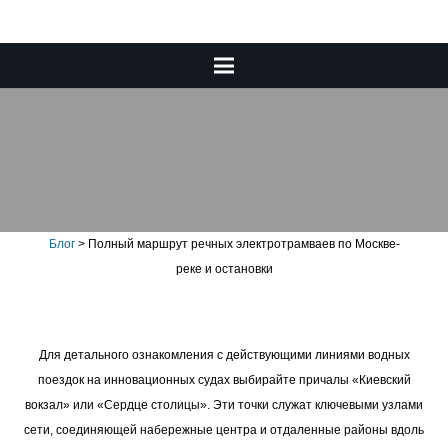
Полный маршрут речных
электротрамваев по Москве-
реке и остановки
Блог
>
Полный маршрут речных электротрамваев по Москве-
реке и остановки
Для детального ознакомления с действующими линиями водных
поездок на инновационных судах выбирайте причалы «Киевский
вокзал» или «Сердце столицы». Эти точки служат ключевыми узлами
сети, соединяющей набережные центра и отдаленные районы вдоль