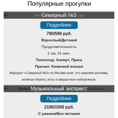
Популярные прогулки
Северный №3
Речная прогулка по Москве
Подробнее
790/590 руб.
Взрослый/Детский
Продолжительность
1 час 15 мин.
Теплоход: Азимут, Прага
Причал: Киевский вокзал
Маршрут «Северный №3» по Москве-реке: это широкие разливы,
зелёные берега, яхты и аккуратные набережные.
Музыкальный экспресс
Речная прогулка по Москве
Подробнее
2190/1500 руб.
С ужином/Без питания