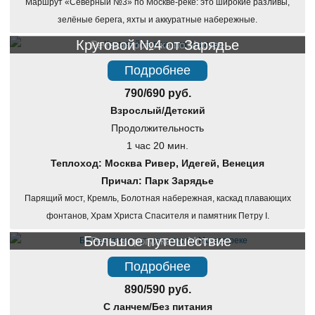
Маршрут «Северный №3» по Москве-реке: это широкие разливы,
зелёные берега, яхты и аккуратные набережные.
Круговой №4 от Зарядье
Речная прогулка по Москве
Подробнее
790/690 руб.
Взрослый/Детский
Продолжительность
1 час 20 мин.
Теплоход: Москва Ривер, Идегей, Венеция
Причал: Парк Зарядье
Парящий мост, Кремль, Болотная набережная, каскад плавающих
фонтанов, Храм Христа Спасителя и памятник Петру I.
Большое путешествие
Речная прогулка по Москве
Подробнее
890/590 руб.
С ланчем/Без питания