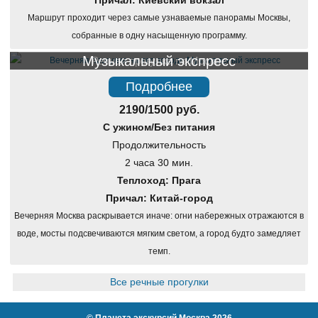
Причал: Киевский вокзал
Маршрут проходит через самые узнаваемые панорамы Москвы,
собранные в одну насыщенную программу.
Музыкальный экспресс
Речная прогулка по Москве
Подробнее
2190/1500 руб.
С ужином/Без питания
Продолжительность
2 часа 30 мин.
Теплоход: Прага
Причал: Китай-город
Вечерняя Москва раскрывается иначе: огни набережных отражаются в
воде, мосты подсвечиваются мягким светом, а город будто замедляет
темп.
Все речные прогулки