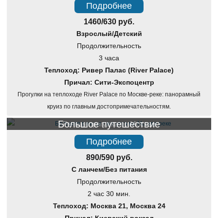
Подробнее
1460/630 руб.
Взрослый/Детский
Продолжительность
3 часа
Теплоход: Ривер Палас (River Palace)
Причал: Сити-Экспоцентр
Прогулки на теплоходе River Palace по Москве-реке: панорамный
круиз по главным достопримечательностям.
Большое путешествие
Речная прогулка по Москве
Подробнее
890/590 руб.
С ланчем/Без питания
Продолжительность
2 час 30 мин.
Теплоход: Москва 21, Москва 24