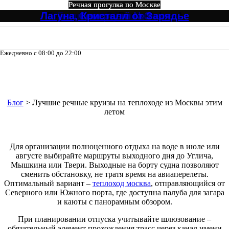
Речная прогулка по Москве
Речная прогулка по Москве
Речная прогулка по Москве
Речная прогулка по Москве
Речная прогулка по Москве
Речная прогулка по Москве
Лагуна, Кристалл от Зарядье
Ривер Палас (River Palace)
Круговой №4 от Зарядье
Большое путешествие
Огни Столицы
Северный №3
Ежедневно с 08:00 до 22:00
8-495-133-04-98
Лучшие речные круизы на
теплоходе из Москвы этим летом
Блог
>
Лучшие речные круизы на теплоходе из Москвы этим
летом
Для организации полноценного отдыха на воде в июле или
августе выбирайте маршруты выходного дня до Углича,
Мышкина или Твери. Выходные на борту судна позволяют
сменить обстановку, не тратя время на авиаперелеты.
Оптимальный вариант –
теплоход москва
, отправляющийся от
Северного или Южного порта, где доступна палуба для загара
и каюты с панорамным обзором.
При планировании отпуска учитывайте шлюзование –
обязательный элемент прохождения трасс через канал имени