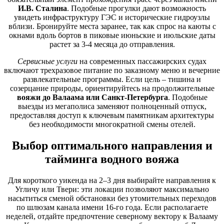
И.В. Сталина
. Подобные прогулки дают возможность
увидеть инфраструктуру ГЭС и исторические гидроузлы
вблизи. Бронируйте места заранее, так как спрос на каюты с
окнами вдоль бортов в пиковые июньские и июльские даты
растет за 3-4 месяца до отправления.
Сервисные услуги
на современных пассажирских судах
включают трехразовое питание по заказному меню и вечерние
развлекательные программы. Если цель – тишина и
созерцание природы, ориентируйтесь на продолжительные
вояжи до Валаама или Санкт-Петербурга
. Подобные
выезды из мегаполиса заменяют полноценный отпуск,
предоставляя доступ к ключевым памятникам архитектуры
без необходимости многократной смены отелей.
Выбор оптимального направления и
тайминга водного вояжа
Для короткого уикенда на 2–3 дня выбирайте направления к
Угличу или Твери: эти локации позволяют максимально
насытиться сменой обстановки без утомительных переходов
по шлюзам канала имени 16-го года. Если располагаете
неделей, отдайте предпочтение северному вектору к Валааму