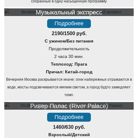
собранные в одну насыщенную программу.
Музыкальный экспресс
Речная прогулка по Москве
Подробнее
2190/1500 руб.
С ужином/Без питания
Продолжительность
2 часа 30 мин.
Теплоход: Прага
Причал: Китай-город
Вечерняя Москва раскрывается иначе: огни набережных отражаются в
воде, мосты подсвечиваются мягким светом, а город будто замедляет
темп.
Ривер Палас (River Palace)
Речная прогулка по Москве
Подробнее
1460/630 руб.
Взрослый/Детский