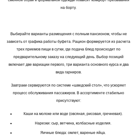
сменной обуви и формальной одежды повысит комфорт пребывания
на борту.
Выбирайте варианты размещения с полным пансионом, чтобы не
зависеть от графика работы буфета. Рацион формируется из расчета
трех приемов пищи в сутки, где подача блюд происходит по
предварительному заказу на следующий день. Выбор позиций
включает две вариации первого, три варианта основного курса и два
вида гарниров.
Завтраки сервируются по системе «шведский стол», что ускоряет
процесс обслуживания пассажиров. В ассортименте стабильно
присутствуют:
Каши на молоке или воде (овсяная, рисовая, гречневая).
Нарезки: сыр, ветчина, колбасные изделия.
Яичные блюда: омлет, вареные яйца.