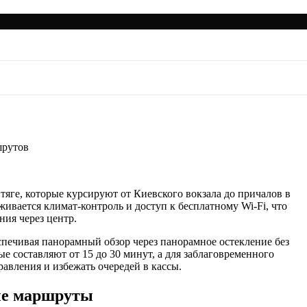
обзор маршрутов
шрутов
яге, которые курсируют от Киевского вокзала до причалов в
вается климат-контроль и доступ к бесплатному Wi-Fi, что
ия через центр.
печивая панорамный обзор через панорамное остекление без
е составляют от 15 до 30 минут, а для заблаговременного
авления и избежать очередей в кассы.
ые маршруты