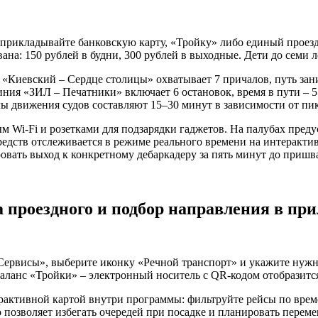
рикладывайте банковскую карту, «Тройку» либо единый проездн
вана: 150 рублей в будни, 300 рублей в выходные. Дети до семи 
«Киевский – Сердце столицы» охватывает 7 причалов, путь зани
ния «ЗИЛ – Печатники» включает 6 остановок, время в пути – 5
ы движения судов составляют 15–30 минут в зависимости от пик
м Wi-Fi и розетками для подзарядки гаджетов. На палубах пред
едств отслеживается в режиме реального времени на интерактив
овать выход к конкретному дебаркадеру за пять минут до пришв
 проездного и подбор направления в пр
«Сервисы», выберите иконку «Речной транспорт» и укажите нуж
аланс «Тройки» – электронный носитель с QR-кодом отобразитс
активной картой внутри программы: фильтруйте рейсы по врем
о позволяет избегать очередей при посадке и планировать перем