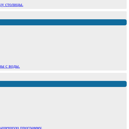
цу столицы.
вы с воды.
сыщенную программу.