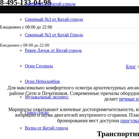
8-495-133-04-98
Северный от Китай-города
Северный №3 от Китай-города
Ежедневно с 08:00 до 22:00
Северный №3 от Китай Города
Ежедневно с 08:00 до 22:00
8-495-133-04-98
Ривер Лаунж от Китай-города
Прогулка по Мо
Огни Столицы
Блог
Огни Небоскрёбов
Для максимально комфортного осмотра архитектурных ансамб
районе Сити и Печатников. Современные причалы оборудова
Музыкальный экспресс
делает
речные п
Маршруты охватывают ключевые достопримечательности, вкл
Гранд-Диско
вибраций и шума двигателей внутреннего сгорания. Плани
бронирования мест доступна
прогулка
Волна от Китай города
Транспортн