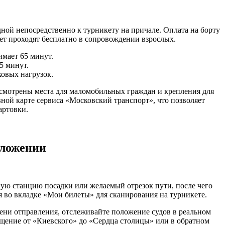
ой непосредственно к турникету на причале. Оплата на борту
лет проходят бесплатно в сопровождении взрослых.
мает 65 минут.
5 минут.
овых нагрузок.
усмотрены места для маломобильных граждан и крепления для
ной карте сервиса «Московский транспорт», что позволяет
артовки.
иложении
ную станцию посадки или желаемый отрезок пути, после чего
я во вкладке «Мои билеты» для сканирования на турникете.
ени отправления, отслеживайте положение судов в реальном
ещение от «Киевского» до «Сердца столицы» или в обратном