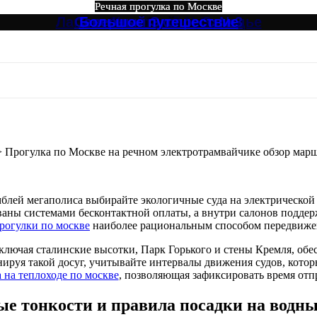
Речная прогулка по Москве
Речная прогулка по Москве
Речная прогулка по Москве
Речная прогулка по Москве
Речная прогулка по Москве
Речная прогулка по Москве
Лагуна, Кристалл от Зарядье
Северный Экспресс №3
Музыкальный экспресс
Большое путешествие
Огни Столицы
Северный №3
скве на речном электротрамвайчике 
>
Прогулка по Москве на речном электротрамвайчике обзор мар
лей мегаполиса выбирайте экологичные суда на электрической т
ны системами бесконтактной оплаты, а внутри салонов поддержи
рогулки по москве
наиболее рациональным способом передвижен
ючая сталинские высотки, Парк Горького и стены Кремля, обес
руя такой досуг, учитывайте интервалы движения судов, которы
 на теплоходе по москве
, позволяющая зафиксировать время отпр
ые тонкости и правила посадки на водн