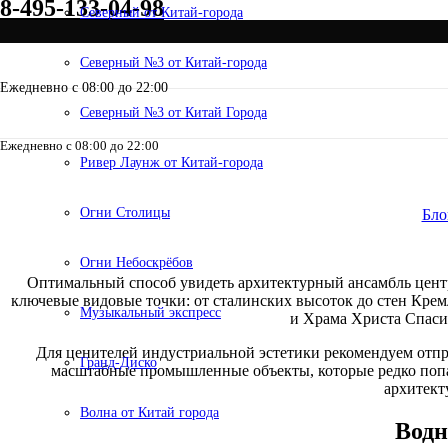
8-495-133-04-98
Северный от Китай-города
Северный №3 от Китай-города
Ежедневно с 08:00 до 22:00
Северный №3 от Китай Города
Ежедневно с 08:00 до 22:00
8-495-133-04-98
Ривер Лаунж от Китай-города
Лучшие речны
Огни Столицы
Бло
Огни Небоскрёбов
Оптимальный способ увидеть архитектурный ансамбль цент
ключевые видовые точки: от сталинских высоток до стен Крем
Музыкальный экспресс
и Храма Христа Спасит
Для ценителей индустриальной эстетики рекомендуем отпр
Гранд-Диско
масштабные промышленные объекты, которые редко попад
архитект
Волна от Китай города
Водн