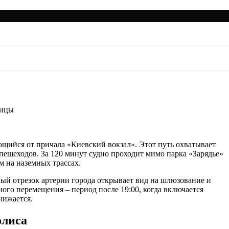
шруты столицы
лицы
ющийся от причала «Киевский вокзал». Этот путь охватывает
пешеходов. За 120 минут судно проходит мимо парка «Зарядье»
м на наземных трассах.
ый отрезок артерии города открывает вид на шлюзование и
го перемещения – период после 19:00, когда включается
нижается.
олиса