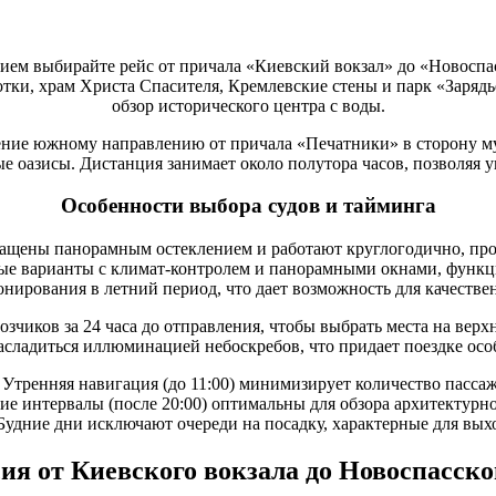
дием выбирайте рейс от причала «Киевский вокзал» до «Новоспа
тки, храм Христа Спасителя, Кремлевские стены и парк «Заряд
обзор исторического центра с воды.
ние южному направлению от причала «Печатники» в сторону му
азисы. Дистанция занимает около полутора часов, позволяя ув
Особенности выбора судов и тайминга
ащены панорамным остеклением и работают круглогодично, прох
ные варианты с климат-контролем и панорамными окнами, функц
ирования в летний период, что дает возможность для качестве
чиков за 24 часа до отправления, чтобы выбрать места на вер
асладиться иллюминацией небоскребов, что придает поездке особ
Утренняя навигация (до 11:00) минимизирует количество пасса
ие интервалы (после 20:00) оптимальны для обзора архитектурн
Будние дни исключают очереди на посадку, характерные для вых
ия от Киевского вокзала до Новоспасско