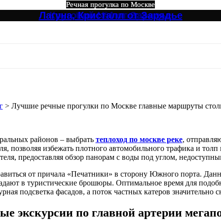
Речная прогулка по Москве
Речная прогулка по Москве
Речная прогулка по Москве
Речная прогулка по Москве
Речная прогулка по Москве
Речная прогулка по Москве
Лагуна, Кристалл от Зарядье
Круговой №4 от Зарядье
Северный Экспресс №3
Большое путешествие
Огни Столицы
Северный №3
е прогулки по Москве главные мар
г
>
Лучшие речные прогулки по Москве главные маршруты сто
ральных районов – выбрать
теплоход по москве реке
, отправля
ля, позволяя избежать плотного автомобильного трафика и толп 
еля, предоставляя обзор панорам с воды под углом, недоступны
авиться от причала «Печатники» в сторону Южного порта. Данн
ают в туристические брошюры. Оптимальное время для подобно
урная подсветка фасадов, а поток частных катеров значительно с
ые экскурсии по главной артерии мегап