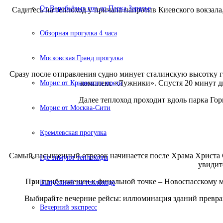
От Воробьёвых гор до Парка Зарядье
Садитесь на теплоход у причала напротив Киевского вокзала
Обзорная прогулка 4 часа
Московская Гранд прогулка
Сразу после отправления судно минует сталинскую высотку 
комплекс «Лужники». Спустя 20 минут д
Морис от Крымского моста
Далее теплоход проходит вдоль парка Го
Морис от Москва-Сити
Кремлевская прогулка
Самый насыщенный отрезок начинается после Храма Христа С
Где зимуют теплоходы
увидит
При приближении к финальной точке – Новоспасскому мос
Выпускной на теплоходе
Выбирайте вечерние рейсы: иллюминация зданий превраща
Вечерний экспресс