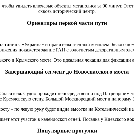
, чтобы увидеть ключевые объекты мегаполиса за 90 минут. Это
сквозь исторический центр.
Ориентиры первой части пути
гостиницы «Украина» и правительственный комплекс Белого дома
вижения покажется здание РАН с золотистым декоративным эл
рького и Крымского моста. Это идеальная локация для фиксации 
Завершающий сегмент до Новоспасского моста
пасителя. Судно проходит непосредственно под Патриаршим мо
е Кремлевскую стену, Большой Москворецкий мост и панораму З
ту – по левую руку будет видна высотка на Котельнической на
ет этот участок в калейдоскоп огней. Посадка у Киевского вокз
Популярные прогулки