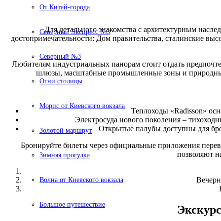
От Китай-города
Для детального знакомства с архитектурным насле
Северный Экспресс №3
достопримечательности: Дом правительства, сталинские высо
Северный №3
Любителям индустриальных панорам стоит отдать предпочте
шлюзы, масштабные промышленные зоны и природные о
Огни столицы
Морис от Киевского вокзала
Теплоходы «Radisson» осн
Электросуда нового поколения – тихоход
Открытые палубы доступны для брон
Золотой маршрут
Бронируйте билеты через официальные приложения перевоз
позволяют н
Зимняя прогулка
Вечерн
Волна от Киевского вокзала
Большое путешествие
Экскурс