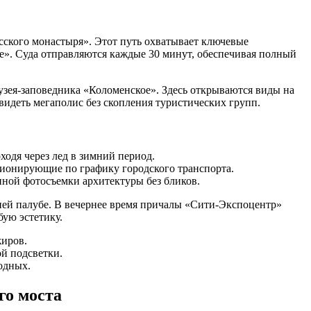
сского монастыря». Этот путь охватывает ключевые
ье». Суда отправляются каждые 30 минут, обеспечивая полный
зея-заповедника «Коломенское». Здесь открываются виды на
идеть мегаполис без скопления туристических групп.
одя через лед в зимний период.
ионирующие по графику городского транспорта.
нной фотосъемки архитектуры без бликов.
хней палубе. В вечернее время причалы «Сити-Экспоцентр»
ую эстетику.
жиров.
ой подсветки.
одных.
го моста