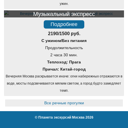
ужин.
Музыкальный экспресс
Речная прогулка по Москве
Подробнее
2190/1500 руб.
С ужином/Без питания
Продолжительность
2 часа 30 мин.
Теплоход: Прага
Причал: Китай-город
Вечерняя Москва раскрывается иначе: огни набережных отражаются в
воде, мосты подсвечиваются мягким светом, а город будто замедляет
темп.
Все речные прогулки
©
Планета экскурсий Москва
2026