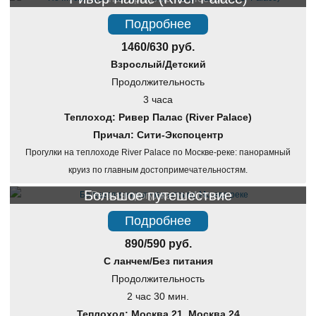
Подробнее
1460/630 руб.
Взрослый/Детский
Продолжительность
3 часа
Теплоход: Ривер Палас (River Palace)
Причал: Сити-Экспоцентр
Прогулки на теплоходе River Palace по Москве-реке: панорамный
круиз по главным достопримечательностям.
Большое путешествие
Речная прогулка по Москве
Подробнее
890/590 руб.
С ланчем/Без питания
Продолжительность
2 час 30 мин.
Теплоход: Москва 21, Москва 24