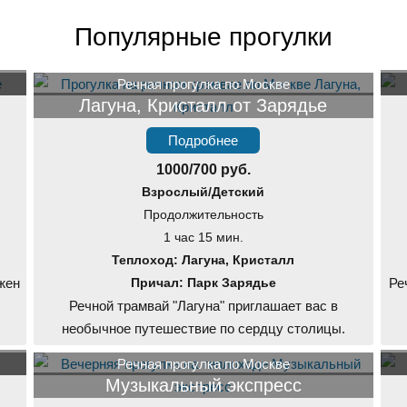
Популярные прогулки
Речная прогулка по Москве
Лагуна, Кристалл от Зарядье
Подробнее
1000/700 руб.
Взрослый/Детский
Продолжительность
1 час 15 мин.
Теплоход: Лагуна, Кристалл
жен
Причал: Парк Зарядье
Ре
Речной трамвай "Лагуна" приглашает вас в
необычное путешествие по сердцу столицы.
Речная прогулка по Москве
Музыкальный экспресс