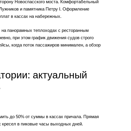
 сторону Новоспасского моста. Комфортабельный
 Лужников и памятника Петру I. Оформление
плат в кассах на набережных.
зы на панорамных теплоходах с ресторанным
вно, при этом график движения судов строго
йсы, когда поток пассажиров минимален, а обзор
атории: актуальный
в
омить до 50% от суммы в кассах причала. Прямая
х кресел в пиковые часы выходных дней.