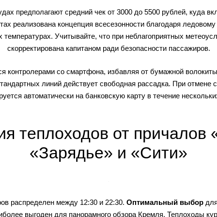
ах предполагают средний чек от 3000 до 5500 рублей, куда вк
тах реализована концепция всесезонности благодаря ледовому к
х температурах. Учитывайте, что при неблагоприятных метеоус
скорректирована капитаном ради безопасности пассажиров.
я контролерами со смартфона, избавляя от бумажной волокиты.
стандартных линий действует свободная рассадка. При отмене 
руется автоматически на банковскую карту в течение нескольких
я теплоходов от причалов 
«Зарядье» и «Сити»
ов распределен между 12:30 и 22:30.
Оптимальный выбор
для
наиболее выгоден для панорамного обзора Кремля. Теплоходы кур