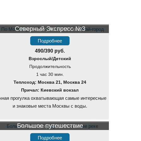
Северный Экспресс №3
Речная прогулка по Москве
Подробнее
490/390 руб.
Взрослый/Детский
Продолжительность
1 час 30 мин.
Теплоход: Москва 21, Москва 24
Причал: Киевский вокзал
чная прогулка охватывающая самые интересные
и знаковые места Москвы с воды.
Большое путешествие
Речная прогулка по Москве
Подробнее