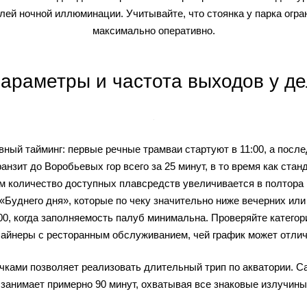
лей ночной иллюминации. Учитывайте, что стоянка у парка огра
максимально оперативно.
параметры и частота выходов у де
вный тайминг: первые речные трамваи стартуют в 11:00, а пос
нзит до Воробьевых гор всего за 25 минут, в то время как ст
ям количество доступных плавсредств увеличивается в полтора 
Буднего дня», которые по чеку значительно ниже вечерних или
:00, когда заполняемость палуб минимальна. Проверяйте категор
лайнеры с ресторанным обслуживанием, чей график может отли
чками позволяет реализовать длительный трип по акватории. 
 занимает примерно 90 минут, охватывая все знаковые излучины