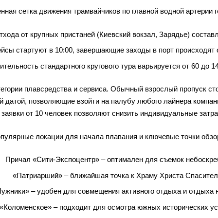
нная сетка движения трамвайчиков по главной водной артерии г
тхода от крупных пристаней (Киевский вокзал, Зарядье) составл
йсы стартуют в 10:00, завершающие заходы в порт происходят 
ительность стандартного кругового тура варьируется от 60 до 14
егории плавсредства и сервиса. Обычный взрослый пропуск стои
й датой, позволяющие взойти на палубу любого лайнера компани
 заявки от 10 человек позволяют снизить индивидуальные затра
пулярные локации для начала плавания и ключевые точки обзо
Причал «Сити-Экспоцентр» – оптимален для съемок небоскре
«Патриарший» – ближайшая точка к Храму Христа Спасител
Лужники» – удобен для совмещения активного отдыха и отдыха н
«Коломенское» – подходит для осмотра южных исторических ус