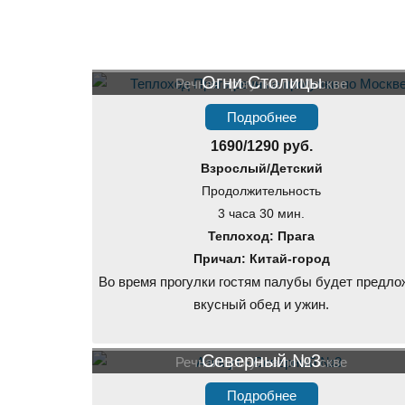
Огни Столицы
Речная прогулка по Москве
Подробнее
1690/1290 руб.
Взрослый/Детский
Продолжительность
3 часа 30 мин.
Теплоход: Прага
Причал: Китай-город
Во время прогулки гостям палубы будет предло
вкусный обед и ужин.
Северный №3
Речная прогулка по Москве
Подробнее