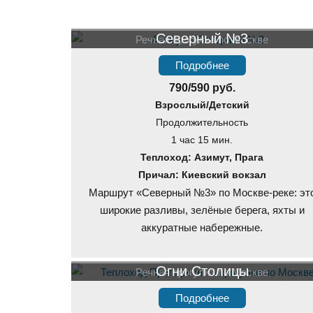
Северный №3
Речная прогулка по Москве
Подробнее
790/590 руб.
Взрослый/Детский
Продолжительность
1 час 15 мин.
Теплоход: Азимут, Прага
Причал: Киевский вокзал
Маршрут «Северный №3» по Москве-реке: эт
широкие разливы, зелёные берега, яхты и
аккуратные набережные.
Огни Столицы
Речная прогулка по Москве
Подробнее