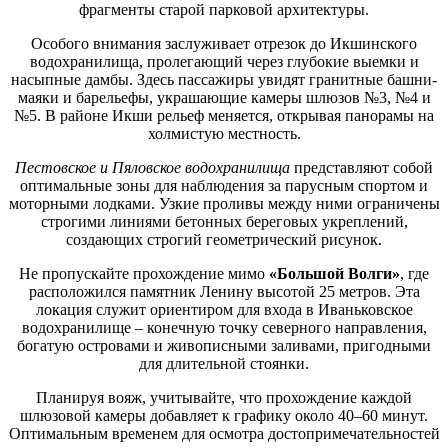
фрагменты старой парковой архитектуры.
Особого внимания заслуживает отрезок до Икшинского
водохранилища, пролегающий через глубокие выемки и
насыпные дамбы. Здесь пассажиры увидят гранитные башни-
маяки и барельефы, украшающие камеры шлюзов №3, №4 и
№5. В районе Икши рельеф меняется, открывая панорамы на
холмистую местность.
Пестовское и Пяловское водохранилища
представляют собой
оптимальные зоны для наблюдения за парусным спортом и
моторными лодками. Узкие проливы между ними ограничены
строгими линиями бетонных береговых укреплений,
создающих строгий геометрический рисунок.
Не пропускайте прохождение мимо
«Большой Волги»
, где
расположился памятник Ленину высотой 25 метров. Эта
локация служит ориентиром для входа в Иваньковское
водохранилище – конечную точку северного направления,
богатую островами и живописными заливами, пригодными
для длительной стоянки.
Планируя вояж, учитывайте, что прохождение каждой
шлюзовой камеры добавляет к графику около 40–60 минут.
Оптимальным временем для осмотра достопримечательностей