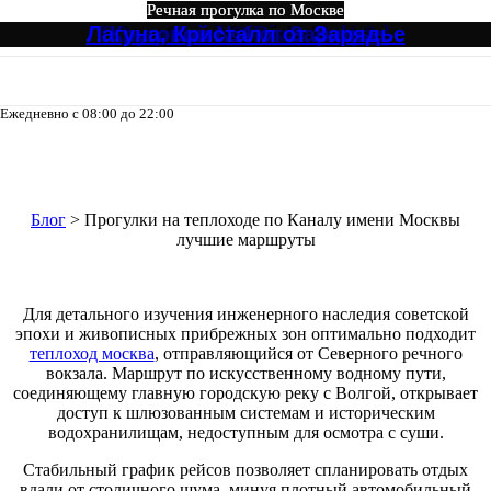
Речная прогулка по Москве
Речная прогулка по Москве
Речная прогулка по Москве
Речная прогулка по Москве
Речная прогулка по Москве
Речная прогулка по Москве
Лагуна, Кристалл от Зарядье
Ривер Палас (River Palace)
Круговой №4 от Зарядье
Северный Экспресс №3
Огни Столицы
Северный №3
Ежедневно с 08:00 до 22:00
8-495-133-04-98
Прогулки на теплоходе по Каналу
имени Москвы лучшие маршруты
Блог
>
Прогулки на теплоходе по Каналу имени Москвы
лучшие маршруты
Для детального изучения инженерного наследия советской
эпохи и живописных прибрежных зон оптимально подходит
теплоход москва
, отправляющийся от Северного речного
вокзала. Маршрут по искусственному водному пути,
соединяющему главную городскую реку с Волгой, открывает
доступ к шлюзованным системам и историческим
водохранилищам, недоступным для осмотра с суши.
Стабильный график рейсов позволяет спланировать отдых
вдали от столичного шума, минуя плотный автомобильный