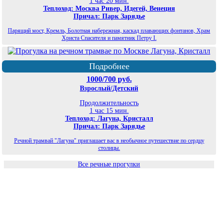
1 час 20 мин.
Теплоход: Москва Ривер, Идегей, Венеция
Причал: Парк Зарядье
Парящий мост, Кремль, Болотная набережная, каскад плавающих фонтанов, Храм
Христа Спасителя и памятник Петру I.
Подробнее
1000/700 руб.
Взрослый/Детский
Продолжительность
1 час 15 мин.
Теплоход: Лагуна, Кристалл
Причал: Парк Зарядье
Речной трамвай "Лагуна" приглашает вас в необычное путешествие по сердцу
столицы.
Все речные прогулки
©
Планета экскурсий Москва
2026
Карта сайта