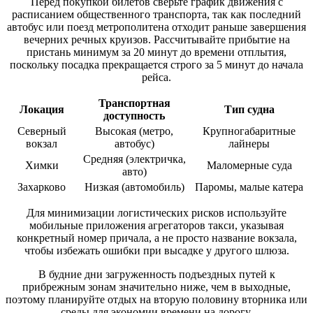
Перед покупкой билетов сверьте график движения с
расписанием общественного транспорта, так как последний
автобус или поезд метрополитена отходит раньше завершения
вечерних речных круизов. Рассчитывайте прибытие на
пристань минимум за 20 минут до времени отплытия,
поскольку посадка прекращается строго за 5 минут до начала
рейса.
Транспортная
Локация
Тип судна
доступность
Северный
Высокая (метро,
Крупногабаритные
вокзал
автобус)
лайнеры
Средняя (электричка,
Химки
Маломерные суда
авто)
Захарково
Низкая (автомобиль)
Паромы, малые катера
Для минимизации логистических рисков используйте
мобильные приложения агрегаторов такси, указывая
конкретный номер причала, а не просто название вокзала,
чтобы избежать ошибки при высадке у другого шлюза.
В будние дни загруженность подъездных путей к
прибрежным зонам значительно ниже, чем в выходные,
поэтому планируйте отдых на вторую половину вторника или
среды для экономии времени на дорогу.