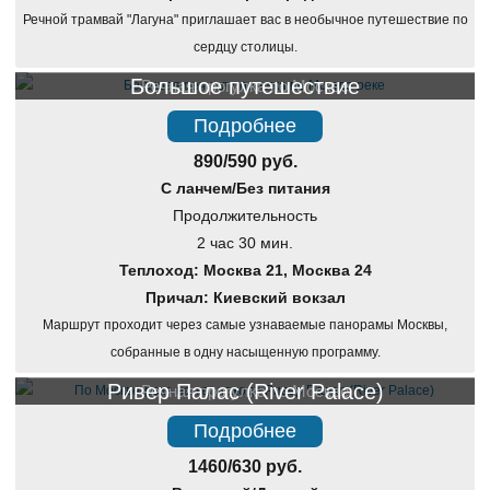
Речной трамвай "Лагуна" приглашает вас в необычное путешествие по
сердцу столицы.
Большое путешествие
Речная прогулка по Москве
Подробнее
890/590 руб.
С ланчем/Без питания
Продолжительность
2 час 30 мин.
Теплоход: Москва 21, Москва 24
Причал: Киевский вокзал
Маршрут проходит через самые узнаваемые панорамы Москвы,
собранные в одну насыщенную программу.
Ривер Палас (River Palace)
Речная прогулка по Москве
Подробнее
1460/630 руб.