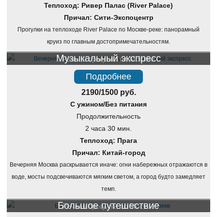
Теплоход: Ривер Палас (River Palace)
Причал: Сити-Экспоцентр
Прогулки на теплоходе River Palace по Москве-реке: панорамный
круиз по главным достопримечательностям.
Музыкальный экспресс
Речная прогулка по Москве
Подробнее
2190/1500 руб.
С ужином/Без питания
Продолжительность
2 часа 30 мин.
Теплоход: Прага
Причал: Китай-город
Вечерняя Москва раскрывается иначе: огни набережных отражаются в
воде, мосты подсвечиваются мягким светом, а город будто замедляет
темп.
Большое путешествие
Речная прогулка по Москве