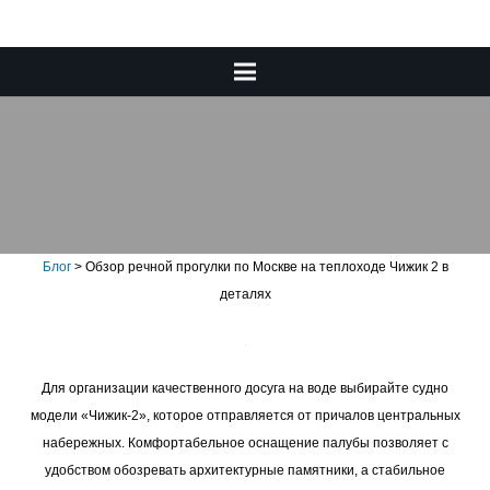
Обзор речной прогулки по
Москве на теплоходе Чижик
2 в деталях
Блог
>
Обзор речной прогулки по Москве на теплоходе Чижик 2 в
деталях
Для организации качественного досуга на воде выбирайте судно
модели «Чижик-2», которое отправляется от причалов центральных
набережных. Комфортабельное оснащение палубы позволяет с
удобством обозревать архитектурные памятники, а стабильное