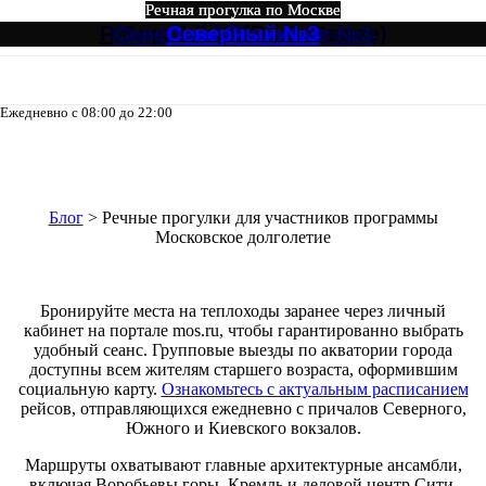
Речная прогулка по Москве
Речная прогулка по Москве
Речная прогулка по Москве
Речная прогулка по Москве
Речная прогулка по Москве
Речная прогулка по Москве
Ривер Палас (River Palace)
Круговой №4 от Зарядье
Северный Экспресс №3
Большое путешествие
Огни Столицы
Северный №3
Ежедневно с 08:00 до 22:00
8-495-133-04-98
Речные прогулки для участников
программы Московское долголетие
Блог
>
Речные прогулки для участников программы
Московское долголетие
Бронируйте места на теплоходы заранее через личный
кабинет на портале mos.ru, чтобы гарантированно выбрать
удобный сеанс. Групповые выезды по акватории города
доступны всем жителям старшего возраста, оформившим
социальную карту.
Ознакомьтесь с актуальным расписанием
рейсов, отправляющихся ежедневно с причалов Северного,
Южного и Киевского вокзалов.
Маршруты охватывают главные архитектурные ансамбли,
включая Воробьевы горы, Кремль и деловой центр Сити.