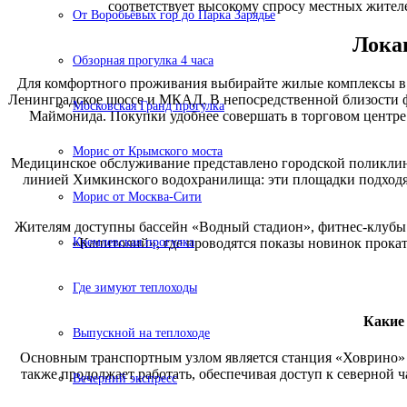
соответствует высокому спросу местных жител
От Воробьёвых гор до Парка Зарядье
Лока
Обзорная прогулка 4 часа
Для комфортного проживания выбирайте жилые комплексы в 
Ленинградское шоссе и МКАД. В непосредственной близости 
Московская Гранд прогулка
Маймонида. Покупки удобнее совершать в торговом центре
Морис от Крымского моста
Медицинское обслуживание представлено городской поликлин
линией Химкинского водохранилища: эти площадки подходят д
Морис от Москва-Сити
Жителям доступны бассейн «Водный стадион», фитнес-клубы 
Кремлевская прогулка
«Капитолий», где проводятся показы новинок прокат
Где зимуют теплоходы
Какие 
Выпускной на теплоходе
Основным транспортным узлом является станция «Ховрино» З
также продолжает работать, обеспечивая доступ к северной ч
Вечерний экспресс