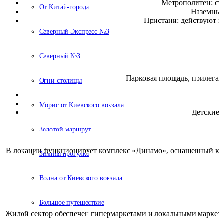
Метрополитен: с
От Китай-города
Наземны
Пристани: действуют 
Северный Экспресс №3
Северный №3
Парковая площадь, прилег
Огни столицы
Морис от Киевского вокзала
Детские
Золотой маршрут
В локации функционирует комплекс «Динамо», оснащенный ко
Зимняя прогулка
Волна от Киевского вокзала
Большое путешествие
Жилой сектор обеспечен гипермаркетами и локальными маркет