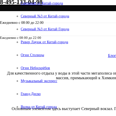
8-495-133-04-98
Северный от Китай-города
Северный №3 от Китай-города
Ежедневно с 08:00 до 22:00
Северный №3 от Китай Города
Ежедневно с 08:00 до 22:00
8-495-133-04-98
Ривер Лаунж от Китай-города
Обзор инфраст
Огни Столицы
Бло
Огни Небоскрёбов
Для качественного отдыха у воды в этой части мегаполиса 
массив, примыкающий к Химкинск
Музыкальный экспресс
Гранд-Диско
Волна от Китай города
Основным элементом здесь выступает Северный вокзал. 