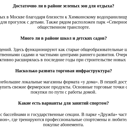
Достаточно ли в районе зеленых зон для отдыха?
тных в Москве благодаря близости к Химкинскому водохранили
для прогулок с детьми. Также рядом расположен парк «Северно
общественном транспорте.
Много ли в районе школ и детских садов?
дений. Здесь функционируют как старые общеобразовательные 
твенными садами и частными центрами раннего развития. Очере
ктивно расширялась в последние годы при строительстве новых
Насколько развита торговая инфраструктура?
 небольшие локальные магазины формата «у дома». В пешей дост
купить свежие фермерские продукты. Основные торговые точки со
покупки по пути с работы домой.
Какие есть варианты для занятий спортом?
 с бассейнами и государственные секции. В парке «Дружба» част
дион», где тренируются профессиональные спортсмены и любите
покупке абонемента.