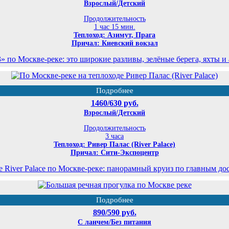
Взрослый/Детский
Продолжительность
1 час 15 мин.
Теплоход: Азимут, Прага
Причал: Киевский вокзал
по Москве-реке: это широкие разливы, зелёные берега, яхты и
Подробнее
1460/630 руб.
Взрослый/Детский
Продолжительность
3 часа
Теплоход: Ривер Палас (River Palace)
Причал: Сити-Экспоцентр
е River Palace по Москве-реке: панорамный круиз по главным до
Подробнее
890/590 руб.
С ланчем/Без питания