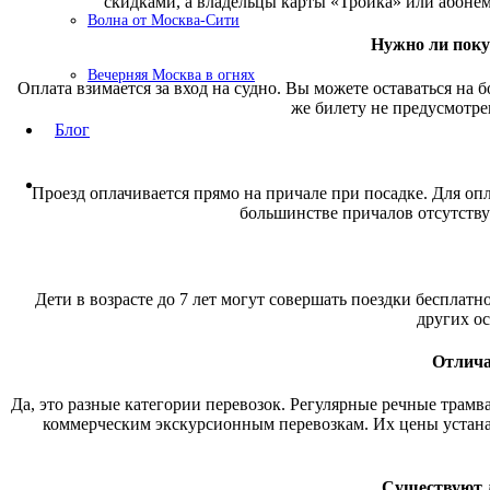
скидками, а владельцы карты «Тройка» или абоне
Волна от Москва-Сити
Нужно ли поку
Вечерняя Москва в огнях
Оплата взимается за вход на судно. Вы можете оставаться на
же билету не предусмотре
Блог
Проезд оплачивается прямо на причале при посадке. Для оп
большинстве причалов отсутству
Дети в возрасте до 7 лет могут совершать поездки бесплат
других ос
Отлича
Да, это разные категории перевозок. Регулярные речные трам
коммерческим экскурсионным перевозкам. Их цены устана
Существуют л