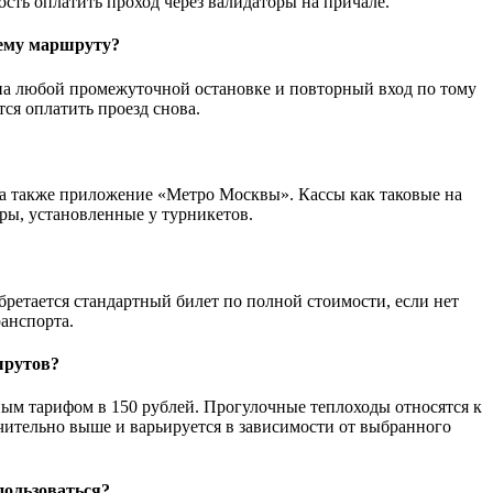
ть оплатить проход через валидаторы на причале.
сему маршруту?
д на любой промежуточной остановке и повторный вход по тому
ся оплатить проезд снова.
, а также приложение «Метро Москвы». Кассы как таковые на
ры, установленные у турникетов.
бретается стандартный билет по полной стоимости, если нет
ранспорта.
шрутов?
ным тарифом в 150 рублей. Прогулочные теплоходы относятся к
ительно выше и варьируется в зависимости от выбранного
пользоваться?