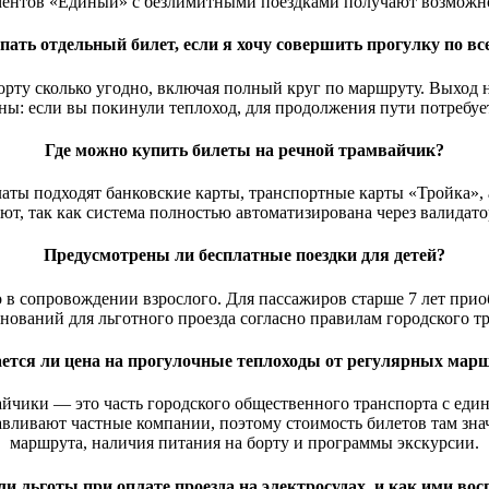
ментов «Единый» с безлимитными поездками получают возможнос
пать отдельный билет, если я хочу совершить прогулку по в
 борту сколько угодно, включая полный круг по маршруту. Выхо
ны: если вы покинули теплоход, для продолжения пути потребует
Где можно купить билеты на речной трамвайчик?
латы подходят банковские карты, транспортные карты «Тройка»
ют, так как система полностью автоматизирована через валидато
Предусмотрены ли бесплатные поездки для детей?
но в сопровождении взрослого. Для пассажиров старше 7 лет прио
нований для льготного проезда согласно правилам городского т
ется ли цена на прогулочные теплоходы от регулярных мар
вайчики — это часть городского общественного транспорта с еди
вливают частные компании, поэтому стоимость билетов там знач
маршрута, наличия питания на борту и программы экскурсии.
и льготы при оплате проезда на электросудах, и как ими вос