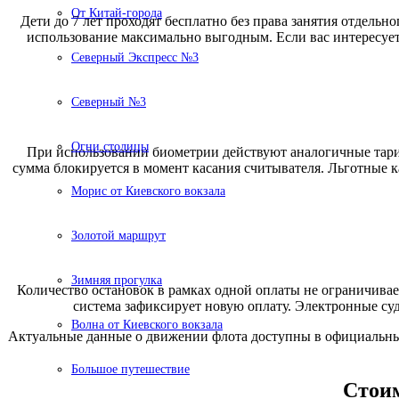
От Китай-города
Дети до 7 лет проходят бесплатно без права занятия отдельн
использование максимально выгодным. Если вас интересует
Северный Экспресс №3
Северный №3
Огни столицы
При использовании биометрии действуют аналогичные тариф
сумма блокируется в момент касания считывателя. Льготные 
Морис от Киевского вокзала
Золотой маршрут
Зимняя прогулка
Количество остановок в рамках одной оплаты не ограничивает
система зафиксирует новую оплату. Электронные су
Волна от Киевского вокзала
Актуальные данные о движении флота доступны в официальных
Большое путешествие
Стоим