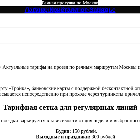
Речная прогулка по Москве
Речная прогулка по Москве
Речная прогулка по Москве
Речная прогулка по Москве
Речная прогулка по Москве
Речная прогулка по Москве
Лагуна, Кристалл от Зарядье
Ривер Палас (River Palace)
Северный Экспресс №3
Большое путешествие
Огни Столицы
Северный №3
ифы на проезд по речным маршрута
>
Актуальные тарифы на проезд по речным маршрутам Москвы 
арту «Тройка», банковские карты с поддержкой бесконтактной 
исывается непосредственно при проходе через турникеты причал
Тарифная сетка для регулярных линий
поездки варьируется в зависимости от дня недели и выбранного
Будни:
150 рублей.
Выходные и праздники:
300 рублей.