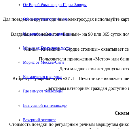
От Воробьёвых гор до Парка Зарядье
Для поездок на круглогодичных электросудах используйте кар
Обзорная прогулка 4 часа
Московская Гранд прогулка
Владельцы абонементов «Единый» на 90 или 365 суток по
Морис от Крымского моста
Линия «Киевский – Сердце столицы» охватывает сем
Пользователи приложения «Метро» или банко
Морис от Москва-Сити
Дети младше семи лет допускаютс
Кремлевская прогулка
Второй регулярный путь «ЗИЛ – Печатники» включает шес
Льготным категориям граждан доступно 
Где зимуют теплоходы
Выпускной на теплоходе
Скольк
Вечерний экспресс
Стоимость поездки по регулярным речным маршрутам фиксир