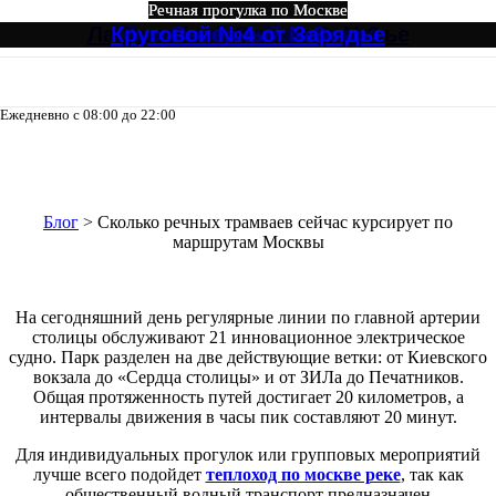
Речная прогулка по Москве
Речная прогулка по Москве
Речная прогулка по Москве
Речная прогулка по Москве
Речная прогулка по Москве
Речная прогулка по Москве
Лагуна, Кристалл от Зарядье
Круговой №4 от Зарядье
Северный Экспресс №3
Музыкальный экспресс
Большое путешествие
Северный №3
Ежедневно с 08:00 до 22:00
8-495-133-04-98
Сколько речных трамваев сейчас
курсирует по маршрутам Москвы
Блог
>
Сколько речных трамваев сейчас курсирует по
маршрутам Москвы
На сегодняшний день регулярные линии по главной артерии
столицы обслуживают 21 инновационное электрическое
судно. Парк разделен на две действующие ветки: от Киевского
вокзала до «Сердца столицы» и от ЗИЛа до Печатников.
Общая протяженность путей достигает 20 километров, а
интервалы движения в часы пик составляют 20 минут.
Для индивидуальных прогулок или групповых мероприятий
лучше всего подойдет
теплоход по москве реке
, так как
общественный водный транспорт предназначен