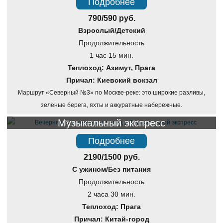
Подробнее
790/590 руб.
Взрослый/Детский
Продолжительность
1 час 15 мин.
Теплоход: Азимут, Прага
Причал: Киевский вокзал
Маршрут «Северный №3» по Москве-реке: это широкие разливы,
зелёные берега, яхты и аккуратные набережные.
Музыкальный экспресс
Речная прогулка по Москве
Подробнее
2190/1500 руб.
С ужином/Без питания
Продолжительность
2 часа 30 мин.
Теплоход: Прага
Причал: Китай-город