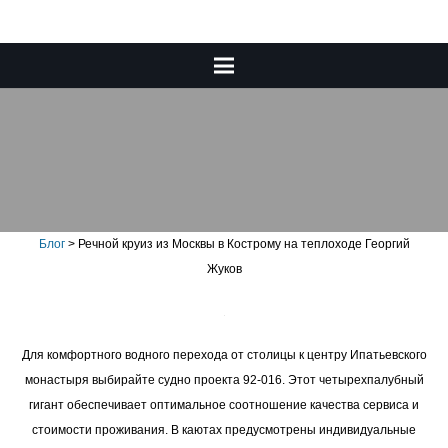
Речной круиз из Москвы в
Кострому на теплоходе
Георгий Жуков
Блог
>
Речной круиз из Москвы в Кострому на теплоходе Георгий
Жуков
Для комфортного водного перехода от столицы к центру Ипатьевского
монастыря выбирайте судно проекта 92-016. Этот четырехпалубный
гигант обеспечивает оптимальное соотношение качества сервиса и
стоимости проживания. В каютах предусмотрены индивидуальные