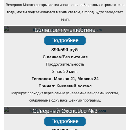
Вечерняя Москва раскрывается иначе: огни набережных отражаются в
воде, мосты подсвечиваются мягким светом, а город будто замедляет
темп.
Большое путешествие
Речная прогулка по Москве
Подробнее
890/590 руб.
С ланчем/Без питания
Продолжительность
2 час 30 мин.
Теплоход: Москва 21, Москва 24
Причал: Киевский вокзал
Маршрут проходит через самые узнаваемые панорамы Москвы,
собранные в одну насыщенную программу.
Северный Экспресс №3
Речная прогулка по Москве
Подробнее