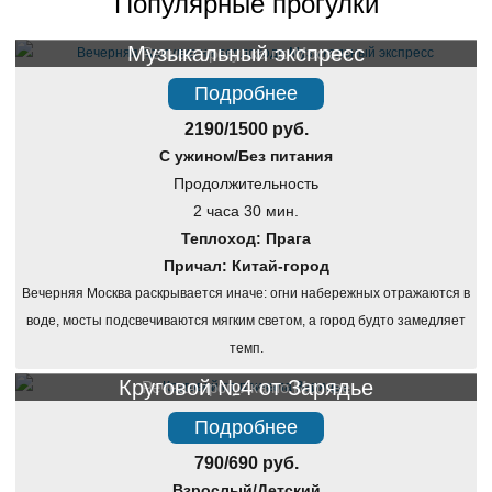
Популярные прогулки
Музыкальный экспресс
Речная прогулка по Москве
Подробнее
2190/1500 руб.
С ужином/Без питания
Продолжительность
2 часа 30 мин.
Теплоход: Прага
Причал: Китай-город
Вечерняя Москва раскрывается иначе: огни набережных отражаются в
воде, мосты подсвечиваются мягким светом, а город будто замедляет
темп.
Круговой №4 от Зарядье
Речная прогулка по Москве
Подробнее
790/690 руб.
Взрослый/Детский