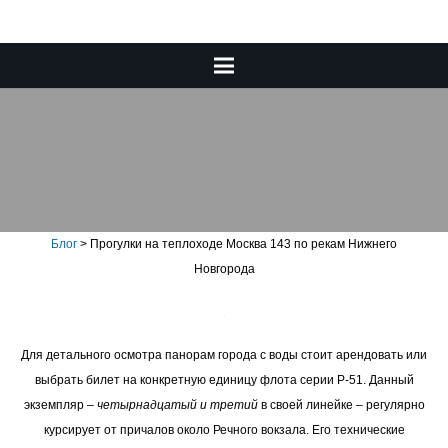
Прогулки на теплоходе
Москва 143 по рекам
Нижнего Новгорода
Блог
>
Прогулки на теплоходе Москва 143 по рекам Нижнего
Новгорода
Для детального осмотра панорам города с воды стоит арендовать или
выбрать билет на конкретную единицу флота серии Р-51. Данный
экземпляр –
четырнадцатый и третий
в своей линейке – регулярно
курсирует от причалов около Речного вокзала. Его технические