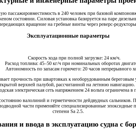
ктурные и инженерные параметры проек
ую пассажировместимость в 240 человек при базовой компоновке
руженом состоянии. Силовая установка базируется на паре дизе
передающих вращение на гребные винты через реверс-редукторы
Эксплуатационные параметры
Скорость хода при полной загрузке: 24 км/ч.
Расход топлива: 45–50 кг/ч при номинальных оборотах двигат
Автономность по запасам горючего: 20 часов непрерывного х
чивает прочность при швартовках к необорудованным береговым 
открытой верхней палубой, рассчитанной на летнюю навигацию.
водская электрическая сеть напряжением 24 вольта ограничена 
состоянию валолиний и герметичности дейдвудных сальников. 
подводной части применяйте специализированные эпоксидные п
степени Sa 2.5.
ания и ввода в эксплуатацию судна с бо