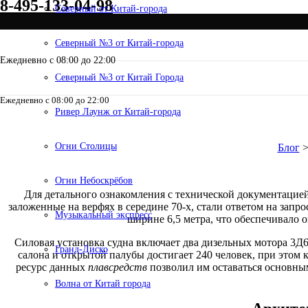
8-495-133-04-98
Северный от Китай-города
Северный №3 от Китай-города
Ежедневно с 08:00 до 22:00
Северный №3 от Китай Города
Ежедневно с 08:00 до 22:00
8-495-133-04-98
Ривер Лаунж от Китай-города
История создани
Огни Столицы
Блог
Огни Небоскрёбов
Для детального ознакомления с технической документацие
заложенные на верфях в середине 70-х, стали ответом на запр
Музыкальный экспресс
ширине 6,5 метра, что обеспечивало 
Силовая установка судна включает два дизельных мотора 3Д6
Гранд-Диско
салона и открытой палубы достигает 240 человек, при это
ресурс данных
плавсредств
позволил им оставаться основным
Волна от Китай города