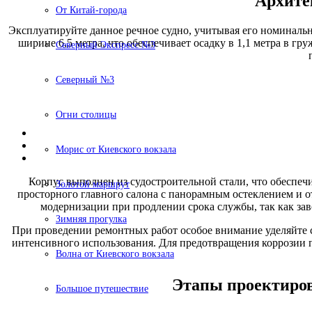
Архите
От Китай-города
Эксплуатируйте данное речное судно, учитывая его номинальн
ширине 6,5 метра, что обеспечивает осадку в 1,1 метра в г
Северный Экспресс №3
Северный №3
Огни столицы
Морис от Киевского вокзала
Корпус выполнен из судостроительной стали, что обеспе
Золотой маршрут
просторного главного салона с панорамным остеклением и 
модернизации при продлении срока службы, так как за
Зимняя прогулка
При проведении ремонтных работ особое внимание уделяйте 
интенсивного использования. Для предотвращения коррозии 
Волна от Киевского вокзала
Этапы проектиров
Большое путешествие