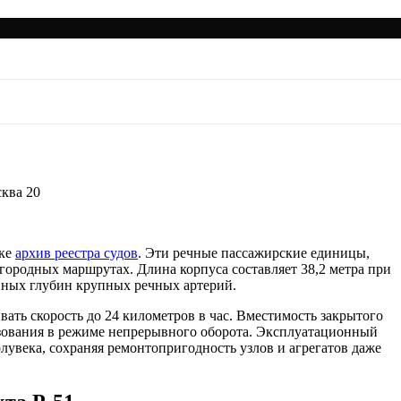
лохода Москва 20
ква 20
лке
архив реестра судов
. Эти речные пассажирские единицы,
игородных маршрутах. Длина корпуса составляет 38,2 метра при
енных глубин крупных речных артерий.
ать скорость до 24 километров в час. Вместимость закрытого
ьзования в режиме непрерывного оборота. Эксплуатационный
увека, сохраняя ремонтопригодность узлов и агрегатов даже