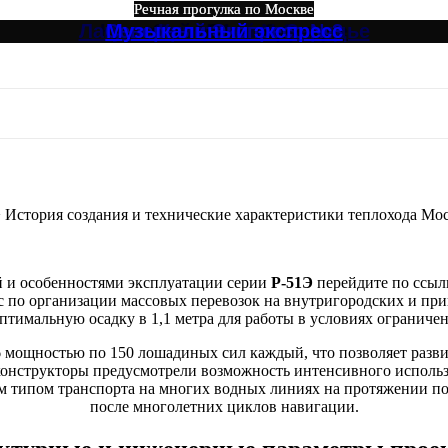
Речная прогулка по Москве
Речная прогулка по Москве
Речная прогулка по Москве
Речная прогулка по Москве
Речная прогулка по Москве
Речная прогулка по Москве
Лагуна, Кристалл от Зарядье
Круговой №4 от Зарядье
Северный Экспресс №3
Музыкальный экспресс
Огни Столицы
Северный №3
я и технические характеристики теп
>
История создания и технические характеристики теплохода Мос
й и особенностями эксплуатации серии
Р-51Э
перейдите по ссы
ос по организации массовых перевозок на внутригородских и пр
оптимальную осадку в 1,1 метра для работы в условиях огранич
 мощностью по 150 лошадиных сил каждый, что позволяет развив
м конструкторы предусмотрели возможность интенсивного испол
 типом транспорта на многих водных линиях на протяжении пол
после многолетних циклов навигации.