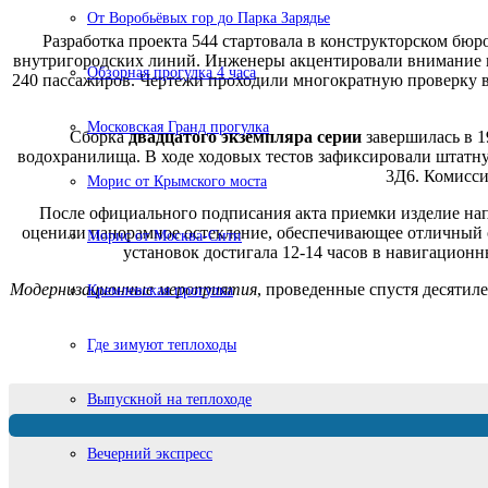
От Воробьёвых гор до Парка Зарядье
Разработка проекта 544 стартовала в конструкторском бюр
внутригородских линий. Инженеры акцентировали внимание на
Обзорная прогулка 4 часа
240 пассажиров. Чертежи проходили многократную проверку в
Московская Гранд прогулка
Сборка
двадцатого экземпляра серии
завершилась в 1
водохранилища. В ходе ходовых тестов зафиксировали штатну
3Д6. Комисси
Морис от Крымского моста
После официального подписания акта приемки изделие нап
оценили панорамное остекление, обеспечивающее отличный о
Морис от Москва-Сити
установок достигала 12-14 часов в навигацион
Модернизационные мероприятия
, проведенные спустя десятил
Кремлевская прогулка
Где зимуют теплоходы
Выпускной на теплоходе
Вечерний экспресс