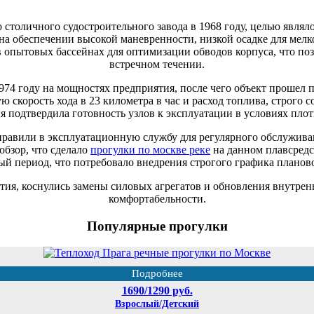
о столичного судостроительного завода в 1968 году, целью являл
 обеспечении высокой маневренности, низкой осадке для мелко
 опытовых бассейнах для оптимизации обводов корпуса, что поз
встречном течении.
974 году на мощностях предприятия, после чего объект прошел
ю скорость хода в 23 километра в час и расход топлива, строго
я подтвердила готовность узлов к эксплуатации в условиях плот
равили в эксплуатационную службу для регулярного обслужива
бзор, что сделало
прогулки по москве реке
на данном плавсредс
ный период, что потребовало внедрения строгого графика планов
етия, коснулись замены силовых агрегатов и обновления внутре
комфортабельности.
Популярные прогулки
Подробнее
1690/1290 руб.
Взрослый/Детский