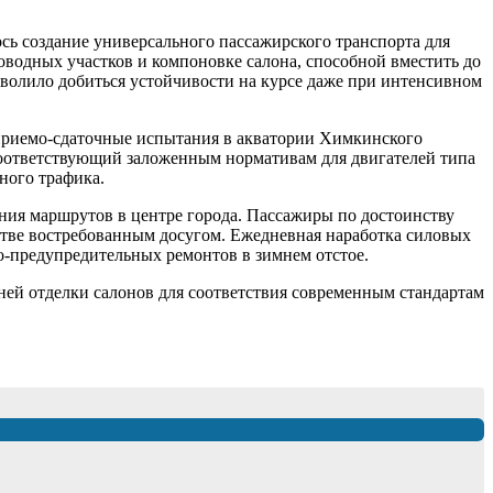
ось создание универсального пассажирского транспорта для
водных участков и компоновке салона, способной вместить до
волило добиться устойчивости на курсе даже при интенсивном
 приемо-сдаточные испытания в акватории Химкинского
 соответствующий заложенным нормативам для двигателей типа
ного трафика.
ния маршрутов в центре города. Пассажиры по достоинству
тве востребованным досугом. Ежедневная наработка силовых
о-предупредительных ремонтов в зимнем отстое.
нней отделки салонов для соответствия современным стандартам