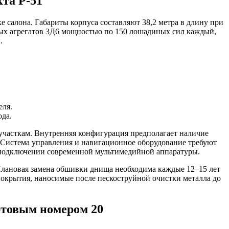
та Р-51
 салона. Габариты корпуса составляют 38,2 метра в длину при
льных агрегатов 3Д6 мощностью по 150 лошадиных сил каждый,
.
еля.
ода.
участкам. Внутренняя конфигурация предполагает наличие
 Система управления и навигационное оборудование требуют
в подключении современной мультимедийной аппаратуры.
Плановая замена обшивки днища необходима каждые 12–15 лет
окрытия, наносимые после пескоструйной очистки металла до
ртовым номером 20