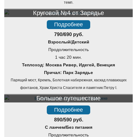
темп.
Круговой №4 от Зарядье
Речная прогулка по Москве
Подробнее
790/690 руб.
Взрослый/Детский
Продолжительность
1 час 20 мин.
Теплоход: Москва Ривер, Идегей, Венеция
Причал: Парк Зарядье
Парящий мост, Кремль, Болотная набережная, каскад плавающих
фонтанов, Храм Христа Спасителя и памятник Петру I.
Большое путешествие
Речная прогулка по Москве
Подробнее
890/590 руб.
С ланчем/Без питания
Продолжительность