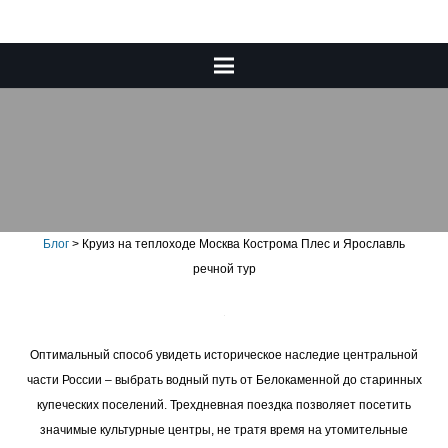
Круиз на теплоходе Москва
Кострома Плес и Ярославль
речной тур
Блог
>
Круиз на теплоходе Москва Кострома Плес и Ярославль
речной тур
Оптимальный способ увидеть историческое наследие центральной
части России – выбрать водный путь от Белокаменной до старинных
купеческих поселений. Трехдневная поездка позволяет посетить
значимые культурные центры, не тратя время на утомительные