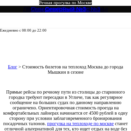
Речная прогулка по Москве
Речная прогулка по Москве
Речная прогулка по Москве
Речная прогулка по Москве
Речная прогулка по Москве
Речная прогулка по Москве
Лагуна, Кристалл от Зарядье
Ривер Палас (River Palace)
Северный Экспресс №3
Музыкальный экспресс
Огни Столицы
Северный №3
Ежедневно с 08:00 до 22:00
8-495-133-04-98
Стоимость билетов на теплоход
Москва до города Мышкин в
сезоне
Блог
>
Стоимость билетов на теплоход Москва до города
Мышкин в сезоне
Прямые рейсы по речному пути из столицы до старинного
городка требуют пересадки в Угличе, так как регулярное
сообщение на больших судах по данному направлению
ограничено. Ориентировочная стоимость проезда на
комфортабельных лайнерах начинается от 4500 рублей в одну
сторону при условии заблаговременного бронирования
посадочных талонов.
прогулка на теплоходе по москве
станет
отличной альтернативой для тех, кто ищет отдых на воде без