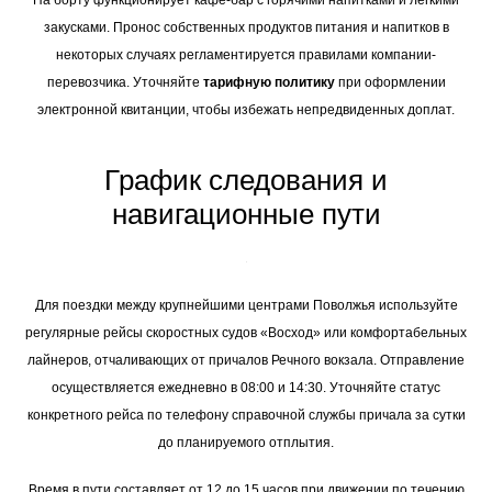
На борту функционирует кафе-бар с горячими напитками и легкими
закусками. Пронос собственных продуктов питания и напитков в
некоторых случаях регламентируется правилами компании-
перевозчика. Уточняйте
тарифную политику
при оформлении
электронной квитанции, чтобы избежать непредвиденных доплат.
График следования и
навигационные пути
Для поездки между крупнейшими центрами Поволжья используйте
регулярные рейсы скоростных судов «Восход» или комфортабельных
лайнеров, отчаливающих от причалов Речного вокзала. Отправление
осуществляется ежедневно в 08:00 и 14:30. Уточняйте статус
конкретного рейса по телефону справочной службы причала за сутки
до планируемого отплытия.
Время в пути составляет от 12 до 15 часов при движении по течению