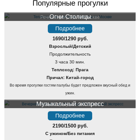
Популярные прогулки
Огни Столицы
Речная прогулка по Москве
Подробнее
1690/1290 руб.
Взрослый/Детский
Продолжительность
3 часа 30 мин.
Теплоход: Прага
Причал: Китай-город
Во время прогулки гостям палубы будет предложен вкусный обед и
ужин.
Музыкальный экспресс
Речная прогулка по Москве
Подробнее
2190/1500 руб.
С ужином/Без питания