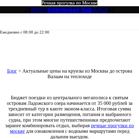
Речная прогулка по Москве
Речная прогулка по Москве
Речная прогулка по Москве
Речная прогулка по Москве
Речная прогулка по Москве
Речная прогулка по Москве
Лагуна, Кристалл от Зарядье
Ривер Палас (River Palace)
Круговой №4 от Зарядье
Музыкальный экспресс
Огни Столицы
Северный №3
Ежедневно с 08:00 до 22:00
8-495-133-04-98
Актуальные цены на круизы из
Москвы до острова Валаам на
теплоходе
Блог
>
Актуальные цены на круизы из Москвы до острова
Валаам на теплоходе
Бюджет поездки из центрального мегаполиса к святым
островам Ладожского озера начинается от 35 000 рублей за
трехдневный тур в каюте эконом-класса. Итоговая сумма
зависит от категории размещения, питания и выбранного
судна, при этом многие путешественники предпочитают
заранее комбинировать отдых, выбирая
речные прогулки по
москве
для ознакомления с водными маршрутами перед
дальним выездом.