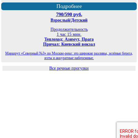
Подробнее
790/590 руб.
Взрослый/Детский
Продолжительность
1 час 15 мин.
Теплоход: Азимут, Прага
Причал: Киевский вокзал
Маршрут «Северный №3» по Москве-реке: это широкие разливы, зелёные берега,
яхты и аккуратные набережные.
Все речные прогулки
©
Планета экскурсий Москва
2026
Карта сайта
Политика конфиденциальности
Cайт использует яндекс метрику и гугл аналитику