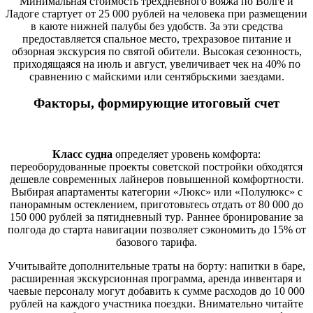
Минимальная стоимость трехдневного вояжа по Волге и
Ладоге стартует от 25 000 рублей на человека при размещении
в каюте нижней палубы без удобств. За эти средства
предоставляется спальное место, трехразовое питание и
обзорная экскурсия по святой обители. Высокая сезонность,
приходящаяся на июль и август, увеличивает чек на 40% по
сравнению с майскими или сентябрьскими заездами.
Факторы, формирующие итоговый счет
Класс судна
определяет уровень комфорта:
переоборудованные проекты советской постройки обходятся
дешевле современных лайнеров повышенной комфортности.
Выбирая апартаменты категории «Люкс» или «Полулюкс» с
панорамным остеклением, приготовьтесь отдать от 80 000 до
150 000 рублей за пятидневный тур. Раннее бронирование за
полгода до старта навигации позволяет сэкономить до 15% от
базового тарифа.
Учитывайте дополнительные траты на борту: напитки в баре,
расширенная экскурсионная программа, аренда инвентаря и
чаевые персоналу могут добавить к сумме расходов до 10 000
рублей на каждого участника поездки. Внимательно читайте