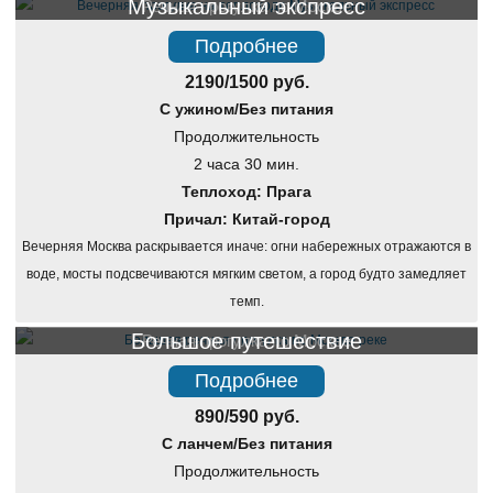
Музыкальный экспресс
Речная прогулка по Москве
Подробнее
2190/1500 руб.
С ужином/Без питания
Продолжительность
2 часа 30 мин.
Теплоход: Прага
Причал: Китай-город
Вечерняя Москва раскрывается иначе: огни набережных отражаются в
воде, мосты подсвечиваются мягким светом, а город будто замедляет
темп.
Большое путешествие
Речная прогулка по Москве
Подробнее
890/590 руб.
С ланчем/Без питания
Продолжительность