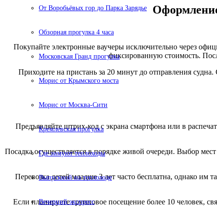
Оформление
От Воробьёвых гор до Парка Зарядье
Обзорная прогулка 4 часа
Покупайте электронные ваучеры исключительно через офици
фиксированную стоимость. После
Московская Гранд прогулка
Приходите на пристань за 20 минут до отправления судна.
Морис от Крымского моста
Морис от Москва-Сити
Предъявляйте штрих-код с экрана смартфона или в распеча
Кремлевская прогулка
Посадка осуществляется в порядке живой очереди. Выбор мест
Где зимуют теплоходы
Перевозка детей младше 3 лет часто бесплатна, однако им 
Выпускной на теплоходе
Если планируете групповое посещение более 10 человек, св
Вечерний экспресс