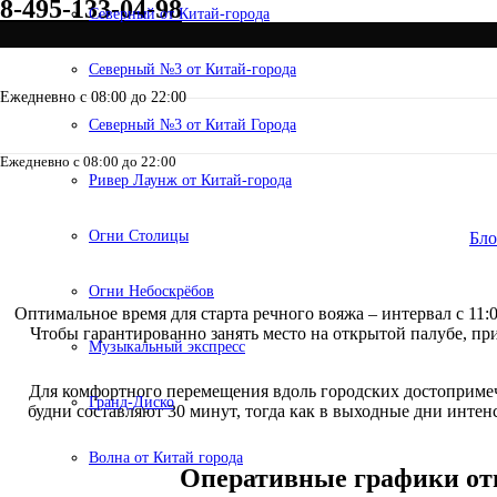
8-495-133-04-98
Северный от Китай-города
Северный №3 от Китай-города
Ежедневно с 08:00 до 22:00
Северный №3 от Китай Города
Ежедневно с 08:00 до 22:00
8-495-133-04-98
Ривер Лаунж от Китай-города
Актуальное р
Огни Столицы
Бло
Огни Небоскрёбов
Оптимальное время для старта речного вояжа – интервал с 11:0
Чтобы гарантированно занять место на открытой палубе, пр
Музыкальный экспресс
Для комфортного перемещения вдоль городских достоприме
Гранд-Диско
будни составляют 30 минут, тогда как в выходные дни интен
Волна от Китай города
Оперативные графики отп