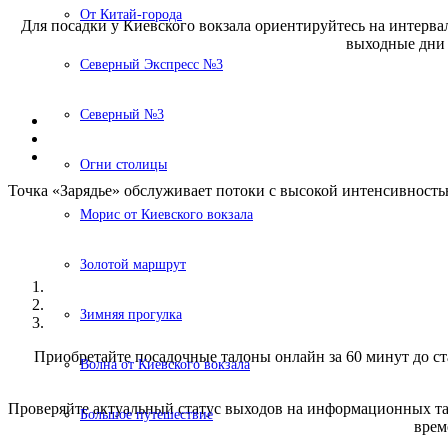
От Китай-города
Для посадки у Киевского вокзала ориентируйтесь на интервалы
выходные дни 
Северный Экспресс №3
Северный №3
Огни столицы
Точка «Зарядье» обслуживает потоки с высокой интенсивность
Морис от Киевского вокзала
Золотой маршрут
Зимняя прогулка
Приобретайте посадочные талоны онлайн за 60 минут до стар
Волна от Киевского вокзала
Проверяйте актуальный статус выходов на информационных та
Большое путешествие
врем