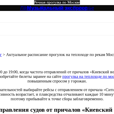
Речная прогулка по Москве
Речная прогулка по Москве
Речная прогулка по Москве
Речная прогулка по Москве
Речная прогулка по Москве
Речная прогулка по Москве
Лагуна, Кристалл от Зарядье
Ривер Палас (River Palace)
Северный Экспресс №3
Музыкальный экспресс
Большое путешествие
Северный №3
асписание прогулок на теплоходе по
г
>
Актуальное расписание прогулок на теплоходе по рекам Мо
0 до 19:00, когда частота отправлений от причалов «Киевский в
иобретайте билеты заранее на сайте
прогулка на теплоходе по мо
повышенным спросом у горожан.
чательностей выбирайте рейсы с отправлением от причала «Сит
сивность возрастает, и плавсредства отчаливают каждые 10 минут
поэтому прибывайте к точке сбора заблаговременно.
равления судов от причалов «Киевский 