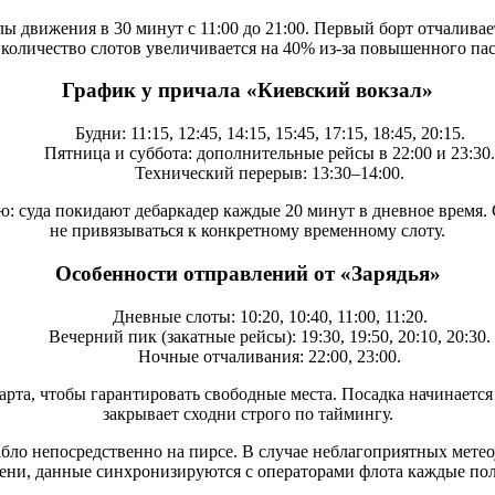
 движения в 30 минут с 11:00 до 21:00. Первый борт отчаливает
количество слотов увеличивается на 40% из-за повышенного па
График у причала «Киевский вокзал»
Будни: 11:15, 12:45, 14:15, 15:45, 17:15, 18:45, 20:15.
Пятница и суббота: дополнительные рейсы в 22:00 и 23:30.
Технический перерыв: 13:30–14:00.
ю: суда покидают дебаркадер каждые 20 минут в дневное время. 
не привязываться к конкретному временному слоту.
Особенности отправлений от «Зарядья»
Дневные слоты: 10:20, 10:40, 11:00, 11:20.
Вечерний пик (закатные рейсы): 19:30, 19:50, 20:10, 20:30.
Ночные отчаливания: 22:00, 23:00.
та, чтобы гарантировать свободные места. Посадка начинается з
закрывает сходни строго по таймингу.
бло непосредственно на пирсе. В случае неблагоприятных метео
ени, данные синхронизируются с операторами флота каждые пол