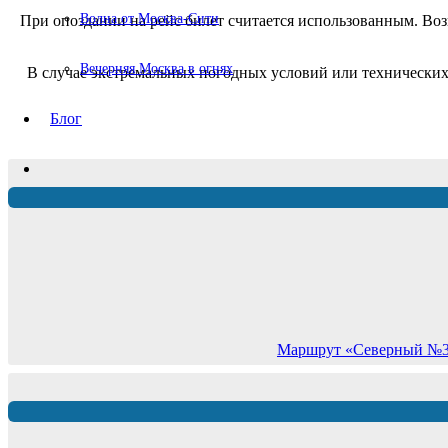
Волна от Москва-Сити
При опоздании на рейс билет считается использованным. Возв
Вечерняя Москва в огнях
В случае экстремальных погодных условий или технических
Блог
Маршрут «Северный №3» 