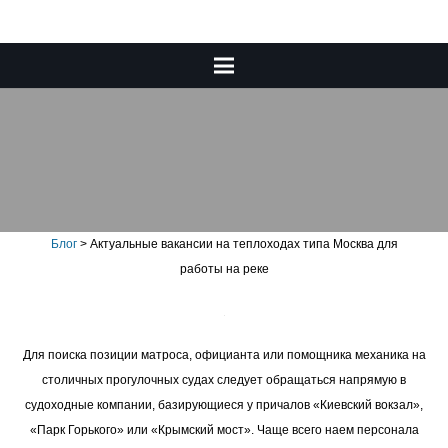
Актуальные вакансии на
теплоходах типа Москва для
работы на реке
Блог
>
Актуальные вакансии на теплоходах типа Москва для
работы на реке
Для поиска позиции матроса, официанта или помощника механика на
столичных прогулочных судах следует обращаться напрямую в
судоходные компании, базирующиеся у причалов «Киевский вокзал»,
«Парк Горького» или «Крымский мост». Чаще всего наем персонала