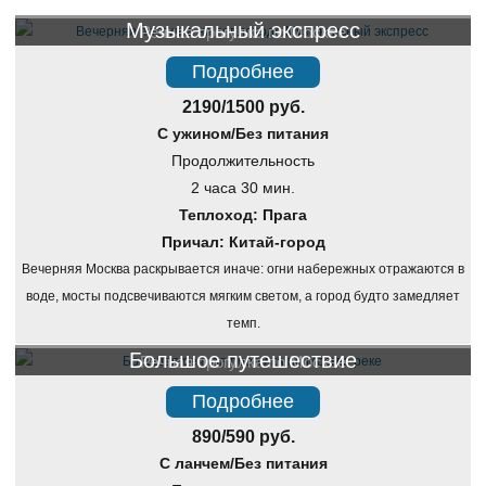
Музыкальный экспресс
Речная прогулка по Москве
Подробнее
2190/1500 руб.
С ужином/Без питания
Продолжительность
2 часа 30 мин.
Теплоход: Прага
Причал: Китай-город
Вечерняя Москва раскрывается иначе: огни набережных отражаются в
воде, мосты подсвечиваются мягким светом, а город будто замедляет
темп.
Большое путешествие
Речная прогулка по Москве
Подробнее
890/590 руб.
С ланчем/Без питания