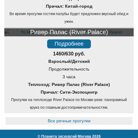
Причал: Китай-город
Во время прогулки гостям палубы будет предложен вкусный обед и
ужин.
Ривер Палас (River Palace)
Речная прогулка по Москве
Подробнее
1460/630 руб.
Взрослый/Детский
Продолжительность
3 часа
Теплоход: Ривер Палас (River Palace)
Причал: Сити-Экспоцентр
Прогулки на теплоходе River Palace по Москве-реке: панорамный
круиз по главным достопримечательностям.
Все речные прогулки
©
Планета экскурсий Москва
2026