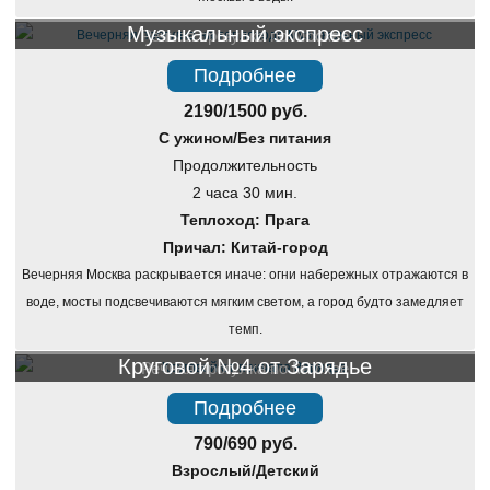
Музыкальный экспресс
Речная прогулка по Москве
Подробнее
2190/1500 руб.
С ужином/Без питания
Продолжительность
2 часа 30 мин.
Теплоход: Прага
Причал: Китай-город
Вечерняя Москва раскрывается иначе: огни набережных отражаются в
воде, мосты подсвечиваются мягким светом, а город будто замедляет
темп.
Круговой №4 от Зарядье
Речная прогулка по Москве
Подробнее
790/690 руб.
Взрослый/Детский