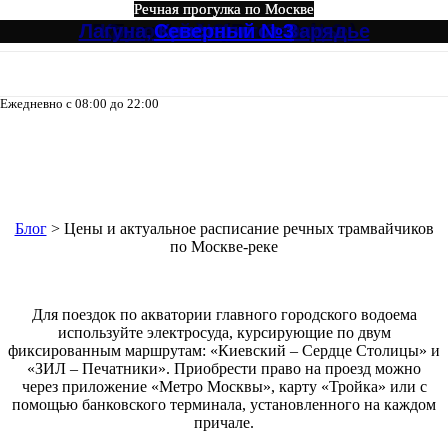
Речная прогулка по Москве
Речная прогулка по Москве
Речная прогулка по Москве
Речная прогулка по Москве
Речная прогулка по Москве
Речная прогулка по Москве
Лагуна, Кристалл от Зарядье
Ривер Палас (River Palace)
Круговой №4 от Зарядье
Северный Экспресс №3
Большое путешествие
Северный №3
Ежедневно с 08:00 до 22:00
8-495-133-04-98
Цены и актуальное расписание
речных трамвайчиков по Москве-
реке
Блог
>
Цены и актуальное расписание речных трамвайчиков
по Москве-реке
Для поездок по акватории главного городского водоема
используйте электросуда, курсирующие по двум
фиксированным маршрутам: «Киевский – Сердце Столицы» и
«ЗИЛ – Печатники». Приобрести право на проезд можно
через приложение «Метро Москвы», карту «Тройка» или с
помощью банковского терминала, установленного на каждом
причале.