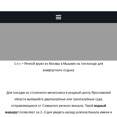
Речной круиз из Москвы в
Мышкин на теплоходе для
комфортного отдыха
Блог
>
Речной круиз из Москвы в Мышкин на теплоходе для
комфортного отдыха
Для поездки из столичного мегаполиса в уездный центр Ярославской
области выбирайте двухпалубные или трехпалубные суда,
отправляющиеся от Северного речного вокзала. Такой
водный
маршрут
позволяет за 2–3 дня увидеть каскад шлюзов Канала имени и