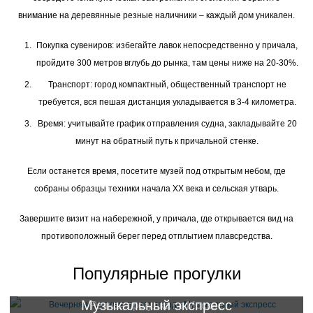
внимание на деревянные резные наличники – каждый дом уникален.
Покупка сувениров: избегайте лавок непосредственно у причала,
пройдите 300 метров вглубь до рынка, там цены ниже на 20-30%.
Транспорт: город компактный, общественный транспорт не
требуется, вся пешая дистанция укладывается в 3-4 километра.
Время: учитывайте график отправления судна, закладывайте 20
минут на обратный путь к причальной стенке.
Если останется время, посетите музей под открытым небом, где
собраны образцы техники начала XX века и сельская утварь.
Завершите визит на набережной, у причала, где открывается вид на
противоположный берег перед отплытием плавсредства.
Популярные прогулки
Музыкальный экспресс
Речная прогулка по Москве