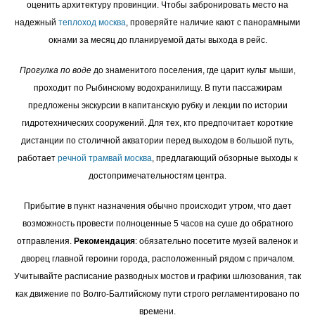
оценить архитектуру провинции. Чтобы забронировать место на
надежный
теплоход москва
, проверяйте наличие кают с панорамными
окнами за месяц до планируемой даты выхода в рейс.
Прогулка по воде
до знаменитого поселения, где царит культ мыши,
проходит по Рыбинскому водохранилищу. В пути пассажирам
предложены экскурсии в капитанскую рубку и лекции по истории
гидротехнических сооружений. Для тех, кто предпочитает короткие
дистанции по столичной акватории перед выходом в большой путь,
работает
речной трамвай москва
, предлагающий обзорные выходы к
достопримечательностям центра.
Прибытие в пункт назначения обычно происходит утром, что дает
возможность провести полноценные 5 часов на суше до обратного
отправления.
Рекомендация
: обязательно посетите музей валенок и
дворец главной героини города, расположенный рядом с причалом.
Учитывайте расписание разводных мостов и графики шлюзования, так
как движение по Волго-Балтийскому пути строго регламентировано по
времени.