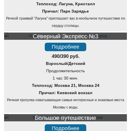
Теплоход: Лагуна, Кристалл
Причал: Парк Зарядье
Речной трамвай "Лагуна" приглашает вас в необычное путешествие по
сердцу столицы.
Северный Экспресс №3
Речная прогулка по Москве
Подробнее
490/390 руб.
Взрослый/Детский
Продолжительность
1 час 30 мин.
Теплоход: Москва 21, Москва 24
Причал: Киевский вокзал
Речная прогулка охватывающая самые интересные и знаковые места
Москвы с воды.
Большое путешествие
Речная прогулка по Москве
Подробнее