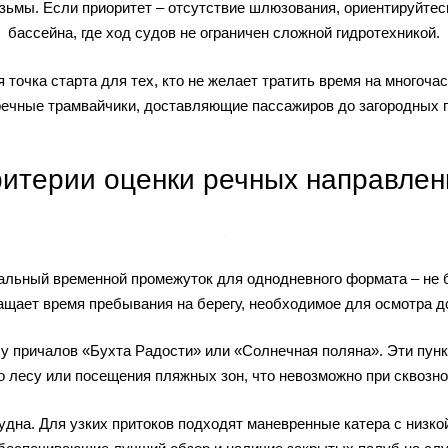
ьмы. Если приоритет – отсутствие шлюзования, ориентируйтесь
бассейна, где ход судов не ограничен сложной гидротехникой.
 точка старта для тех, кто не желает тратить время на многоч
ечные трамвайчики, доставляющие пассажиров до загородных п
ритерии оценки речных направлен
льный временной промежуток для однодневного формата – не б
ращает время пребывания на берегу, необходимое для осмотра д
у причалов «Бухта Радости» или «Солнечная поляна». Эти пункт
по лесу или посещения пляжных зон, что невозможно при сквозно
дна. Для узких притоков подходят маневренные катера с низкой