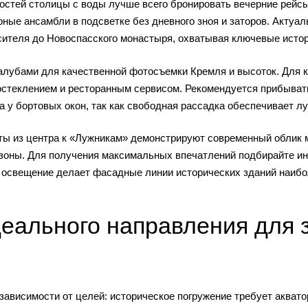
остей столицы с воды лучше всего бронировать вечерние рейсы
рные ансамбли в подсветке без дневного зноя и заторов. Актуа
сителя до Новоспасского монастыря, охватывая ключевые истор
алубами для качественной фотосъемки Кремля и высоток. Для к
теклением и ресторанным сервисом. Рекомендуется прибывать 
а у бортовых окон, так как свободная рассадка обеспечивает л
ы из центра к «Лужникам» демонстрируют современный облик ме
 зоны. Для получения максимальных впечатлений подбирайте ин
д освещение делает фасадные линии исторических зданий наиб
еального направления для 
зависимости от целей: историческое погружение требует акватор