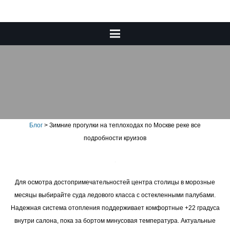
Зимние прогулки на
теплоходах по Москве реке
все подробности круизов
Блог
>
Зимние прогулки на теплоходах по Москве реке все
подробности круизов
Для осмотра достопримечательностей центра столицы в морозные
месяцы выбирайте суда ледового класса с остекленными палубами.
Надежная система отопления поддерживает комфортные +22 градуса
внутри салона, пока за бортом минусовая температура. Актуальные