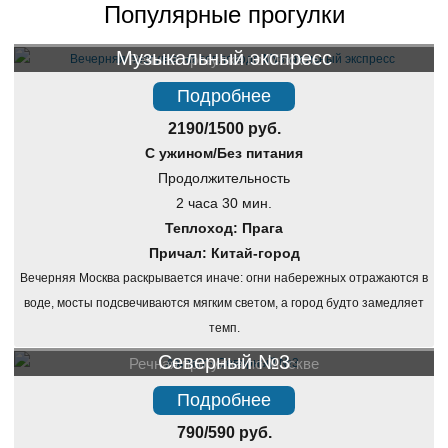
Популярные прогулки
Музыкальный экспресс
Речная прогулка по Москве
Подробнее
2190/1500 руб.
С ужином/Без питания
Продолжительность
2 часа 30 мин.
Теплоход: Прага
Причал: Китай-город
Вечерняя Москва раскрывается иначе: огни набережных отражаются в
воде, мосты подсвечиваются мягким светом, а город будто замедляет
темп.
Северный №3
Речная прогулка по Москве
Подробнее
790/590 руб.